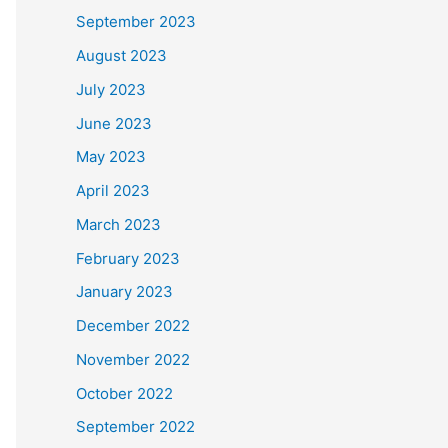
September 2023
August 2023
July 2023
June 2023
May 2023
April 2023
March 2023
February 2023
January 2023
December 2022
November 2022
October 2022
September 2022