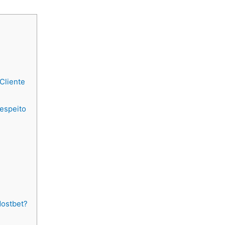
Cliente
espeito
ê
ostbet?