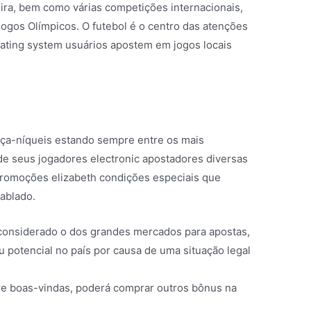
eira, bem como várias competições internacionais,
gos Olímpicos. O futebol é o centro das atenções
rating system usuários apostem em jogos locais
aça-níqueis estando sempre entre os mais
 de seus jogadores electronic apostadores diversas
promoções elizabeth condições especiais que
ablado.
considerado o dos grandes mercados para apostas,
eu potencial no país por causa de uma situação legal
bre boas-vindas, poderá comprar outros bônus na