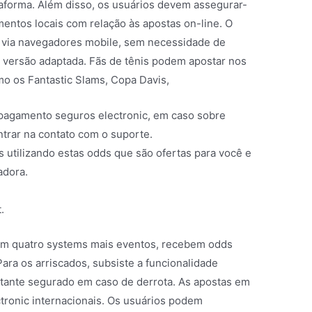
aforma. Além disso, os usuários devem assegurar-
entos locais com relação às apostas on-line. O
el via navegadores mobile, sem necessidade de
a versão adaptada. Fãs de tênis podem apostar nos
mo os Fantastic Slams, Copa Davis,
agamento seguros electronic, em caso sobre
ntrar na contato com o suporte.
os utilizando estas odds que são ofertas para você e
adora.
.
com quatro systems mais eventos, recebem odds
ara os arriscados, subsiste a funcionalidade
tante segurado em caso de derrota. As apostas em
ctronic internacionais. Os usuários podem