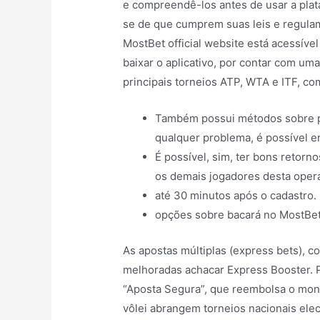
e compreendê-los antes de usar a plat
se de que cumprem suas leis e regulam
MostBet official website está acessív
baixar o aplicativo, por contar com um
principais torneios ATP, WTA e ITF, co
Também possui métodos sobre p
qualquer problema, é possível e
É possível, sim, ter bons retorn
os demais jogadores desta oper
até 30 minutos após o cadastro.
opções sobre bacará no MostBet
As apostas múltiplas (express bets), 
melhoradas achacar Express Booster. P
“Aposta Segura”, que reembolsa o mon
vôlei abrangem torneios nacionais ele