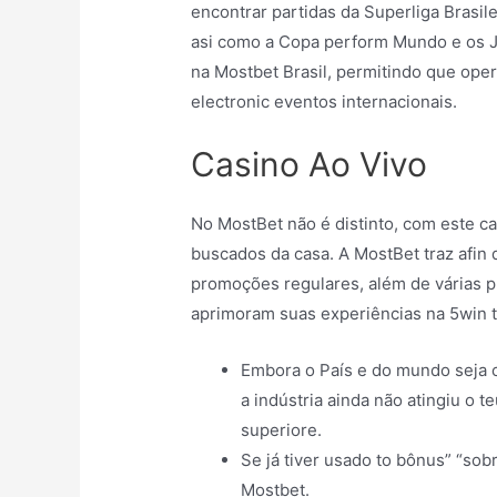
encontrar partidas da Superliga Brasil
asi como a Copa perform Mundo e os Jo
na Mostbet Brasil, permitindo que ope
electronic eventos internacionais.
Casino Ao Vivo
No MostBet não é distinto, com este c
buscados da casa. A MostBet traz afin
promoções regulares, além de várias 
aprimoram suas experiências na 5win t
Embora o País e do mundo seja 
a indústria ainda não atingiu o t
superiore.
Se já tiver usado to bônus” “so
Mostbet.