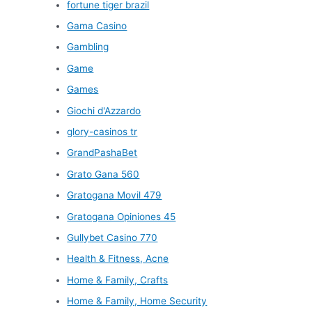
fortune tiger brazil
Gama Casino
Gambling
Game
Games
Giochi d'Azzardo
glory-casinos tr
GrandPashaBet
Grato Gana 560
Gratogana Movil 479
Gratogana Opiniones 45
Gullybet Casino 770
Health & Fitness, Acne
Home & Family, Crafts
Home & Family, Home Security