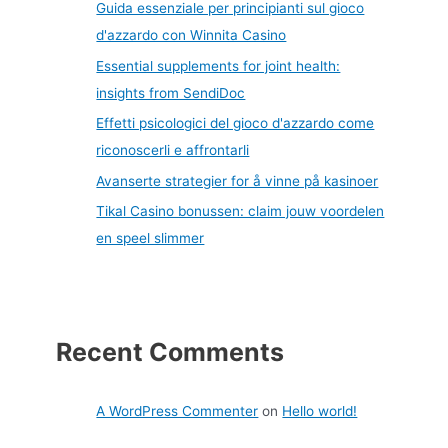
Guida essenziale per principianti sul gioco
d'azzardo con Winnita Casino
Essential supplements for joint health:
insights from SendiDoc
Effetti psicologici del gioco d'azzardo come
riconoscerli e affrontarli
Avanserte strategier for å vinne på kasinoer
Tikal Casino bonussen: claim jouw voordelen
en speel slimmer
Recent Comments
A WordPress Commenter
on
Hello world!