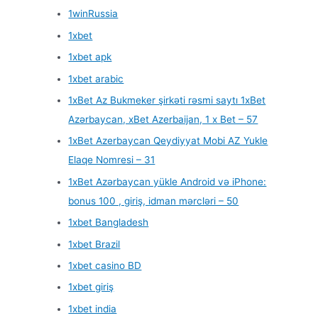
1winRussia
1xbet
1xbet apk
1xbet arabic
1xBet Az Bukmeker şirkəti rəsmi saytı 1xBet
Azərbaycan, xBet Azerbaijan, 1 x Bet – 57
1xBet Azerbaycan Qeydiyyat Mobi AZ Yukle
Elaqe Nomresi – 31
1xBet Azərbaycan yükle Android və iPhone:
bonus 100 , giriş, idman mərcləri – 50
1xbet Bangladesh
1xbet Brazil
1xbet casino BD
1xbet giriş
1xbet india