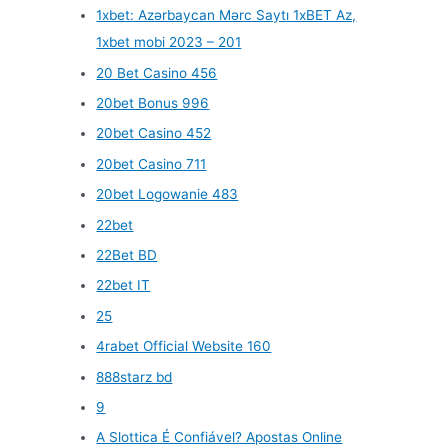
1xbet: Azərbaycan Mərc Saytı 1xBET Az,
1xbet mobi 2023 – 201
20 Bet Casino 456
20bet Bonus 996
20bet Casino 452
20bet Casino 711
20bet Logowanie 483
22bet
22Bet BD
22bet IT
25
4rabet Official Website 160
888starz bd
9
A Slottica É Confiável? Apostas Online