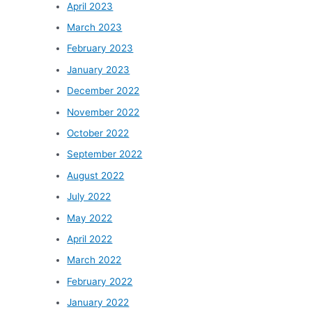
April 2023
March 2023
February 2023
January 2023
December 2022
November 2022
October 2022
September 2022
August 2022
July 2022
May 2022
April 2022
March 2022
February 2022
January 2022