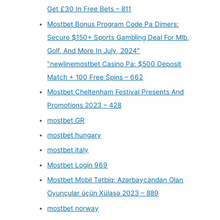
Get £30 In Free Bets – 811
Mostbet Bonus Program Code Pa Dimers:
Secure $150+ Sports Gambling Deal For Mlb,
Golf, And More In July, 2024"
"newlinemostbet Casino Pa: $500 Deposit
Match + 100 Free Spins – 662
Mostbet Cheltenham Festival Presents And
Promotions 2023 – 428
mostbet GR
mostbet hungary
mostbet italy
Mostbet Login 969
Mostbet Mobil Tətbiq: Azərbaycandan Olan
Oyunçular üçün Xülasə 2023 – 889
mostbet norway