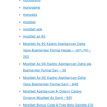
monobrend
monogame
monoslot
mostbet
mostbet apk
mostbet az 90
Mostbet Az 90 Kazino Azerbaycan Daha
Yaxşı Bukmeyker Formal Hesab ~ একুশে প্রেস –
292
Mostbet Az-90 Kazino Azerbaycan Daha əla
Bukmeyker Formal Say – 36
Mostbet Az-90 Kazino Azerbaycan Daha
Yaxşı Bukmeyker Formal Sayt – 648
Mostbet Azerbaycan ᐈ Onlayn Casino
Oynayın Mostbet Az Sayti – 691
Mostbet Bonus Code & Free Bets Gamble £10