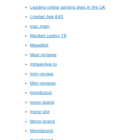
Leading online gaming sites in the UK
Linebet Apk 640
mar_main
Maribet casino TR
Masalbet
Maxi reviewe
minaevlive.ru
mini-review
Mini-reviews
mombrand
mono brand
mono slot
Mono-brand
Monobrand