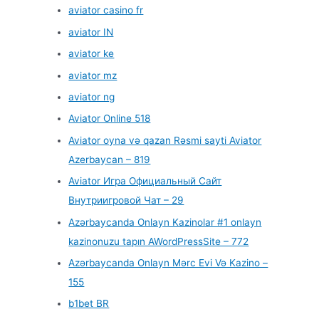
aviator casino fr
aviator IN
aviator ke
aviator mz
aviator ng
Aviator Online 518
Aviator oyna və qazan Rəsmi sayti Aviator
Azerbaycan – 819
Aviator Игра Официальный Сайт
Внутриигровой Чат – 29
Azərbaycanda Onlayn Kazinolar #1 onlayn
kazinonuzu tapın AWordPressSite – 772
Azərbaycanda Onlayn Mərc Evi Və Kazino –
155
b1bet BR