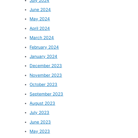
July 2024
June 2024
May 2024
April 2024
March 2024
February 2024
January 2024
December 2023
November 2023
October 2023
September 2023
August 2023
July 2023
June 2023
May 2023