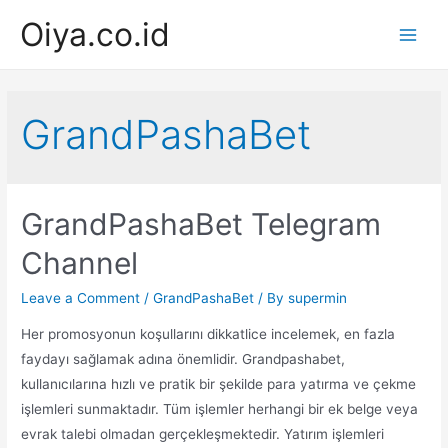
Skip
Oiya.co.id
to
Main
content
Men
GrandPashaBet
GrandPashaBet Telegram
Channel
Leave a Comment
/
GrandPashaBet
/ By
supermin
Her promosyonun koşullarını dikkatlice incelemek, en fazla
faydayı sağlamak adına önemlidir. Grandpashabet,
kullanıcılarına hızlı ve pratik bir şekilde para yatırma ve çekme
işlemleri sunmaktadır. Tüm işlemler herhangi bir ek belge veya
evrak talebi olmadan gerçekleşmektedir. Yatırım işlemleri