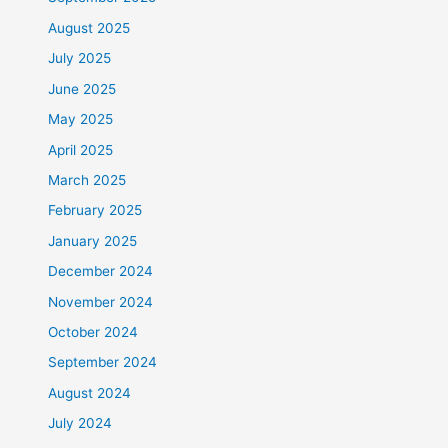
August 2025
July 2025
June 2025
May 2025
April 2025
March 2025
February 2025
January 2025
December 2024
November 2024
October 2024
September 2024
August 2024
July 2024