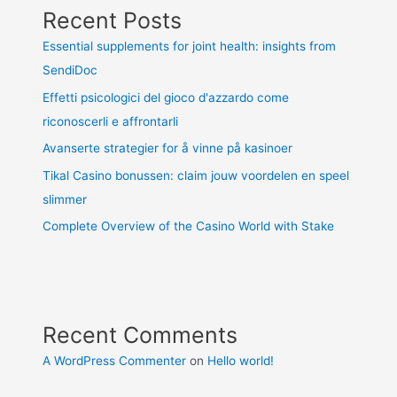
Recent Posts
300
Bonus
Essential supplements for joint health: insights from
SendiDoc
Effetti psicologici del gioco d'azzardo come
riconoscerli e affrontarli
Avanserte strategier for å vinne på kasinoer
Tikal Casino bonussen: claim jouw voordelen en speel
slimmer
Complete Overview of the Casino World with Stake
Recent Comments
A WordPress Commenter
on
Hello world!