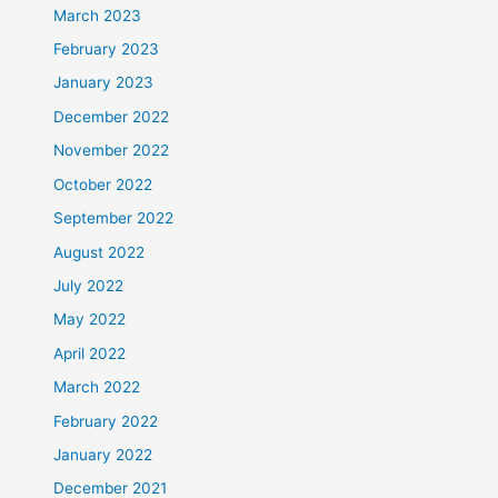
March 2023
February 2023
January 2023
December 2022
November 2022
October 2022
September 2022
August 2022
July 2022
May 2022
April 2022
March 2022
February 2022
January 2022
December 2021