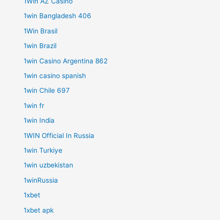
1Win AZ Casino
1win Bangladesh 406
1Win Brasil
1win Brazil
1win Casino Argentina 862
1win casino spanish
1win Chile 697
1win fr
1win India
1WIN Official In Russia
1win Turkiye
1win uzbekistan
1winRussia
1xbet
1xbet apk