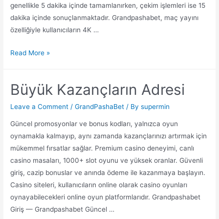
genellikle 5 dakika içinde tamamlanırken, çekim işlemleri ise 15
dakika içinde sonuçlanmaktadır. Grandpashabet, maç yayını
özelliğiyle kullanıcıların 4K …
GrandPashaBet
Read More »
Telegram
Channel
Büyük Kazançların Adresi
Leave a Comment
/
GrandPashaBet
/ By
supermin
Güncel promosyonlar ve bonus kodları, yalnızca oyun
oynamakla kalmayıp, aynı zamanda kazançlarınızı artırmak için
mükemmel fırsatlar sağlar. Premium casino deneyimi, canlı
casino masaları, 1000+ slot oyunu ve yüksek oranlar. Güvenli
giriş, cazip bonuslar ve anında ödeme ile kazanmaya başlayın.
Casino siteleri, kullanıcıların online olarak casino oyunları
oynayabilecekleri online oyun platformlarıdır. Grandpashabet
Giriş — Grandpashabet Güncel …