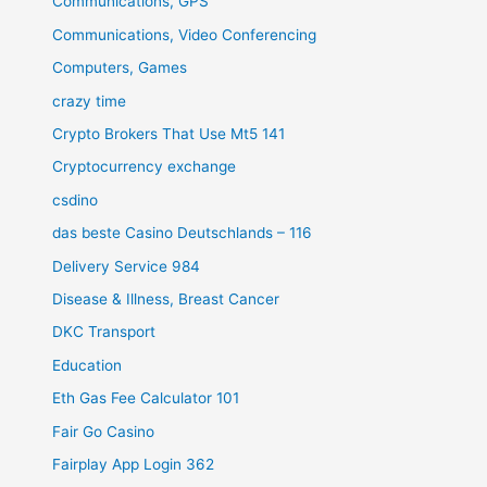
Communications, GPS
Communications, Video Conferencing
Computers, Games
crazy time
Crypto Brokers That Use Mt5 141
Cryptocurrency exchange
csdino
das beste Casino Deutschlands – 116
Delivery Service 984
Disease & Illness, Breast Cancer
DKC Transport
Education
Eth Gas Fee Calculator 101
Fair Go Casino
Fairplay App Login 362