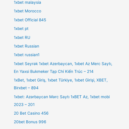
1xbet malaysia
1xbet Morocco
1xbet Official 845
1xbet pt
1xbet RU
1xbet Russian
1xbet russian1
1xbet Seyrək 1xbet Azerbaycan, 1xbet Az Merc Saytı,
En Yaxsi Bukmeker Tạp Chí Kiến Trúc – 214
1xBet, 1xbet Giriş, 1xbet Türkiye, 1xbet Girişi, XBET,
Birxbet – 894
1xbet: Azərbaycan Mərc Saytı 1xBET Az, 1xbet mobi
2023 – 201
20 Bet Casino 456
20bet Bonus 996