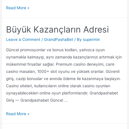
Büyük
Read More »
Kazançların
Adresi
Büyük Kazançların Adresi
Leave a Comment
/
GrandPashaBet
/ By
supermin
Güncel promosyonlar ve bonus kodları, yalnızca oyun
oynamakla kalmayıp, aynı zamanda kazançlarınızı artırmak için
mükemmel fırsatlar sağlar. Premium casino deneyimi, canlı
casino masaları, 1000+ slot oyunu ve yüksek oranlar. Güvenli
giriş, cazip bonuslar ve anında ödeme ile kazanmaya başlayın.
Casino siteleri, kullanıcıların online olarak casino oyunları
oynayabilecekleri online oyun platformlarıdır. Grandpashabet
Giriş — Grandpashabet Güncel …
Büyük
Read More »
Kazançların
Adresi