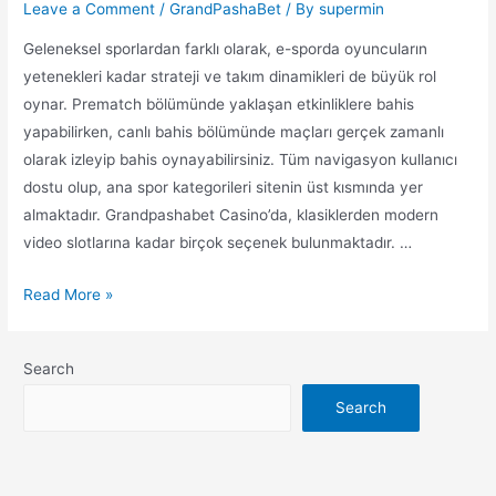
Leave a Comment
/
GrandPashaBet
/ By
supermin
Geleneksel sporlardan farklı olarak, e-sporda oyuncuların
yetenekleri kadar strateji ve takım dinamikleri de büyük rol
oynar. Prematch bölümünde yaklaşan etkinliklere bahis
yapabilirken, canlı bahis bölümünde maçları gerçek zamanlı
olarak izleyip bahis oynayabilirsiniz. Tüm navigasyon kullanıcı
dostu olup, ana spor kategorileri sitenin üst kısmında yer
almaktadır. Grandpashabet Casino’da, klasiklerden modern
video slotlarına kadar birçok seçenek bulunmaktadır. …
Grandpashabet:
Read More »
Spor
ve
Search
E-
Spor
Search
Bahisleri
ile
%