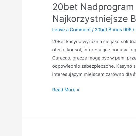
20bet Nadprogram
Z
20bet
Najkorzystniejsze
Pl
Leave a Comment
/
20bet Bonus 996
/
20Bet kasyno wyróżnia się jako solidna
ofertę konsol, interesujące bonusy i o
Curacao, gracze mogą być w pełni prze
odpowiednio zabezpieczone. Kasyno sta
interesującym miejscem zarówno dla ś
20bet
Read More »
Nadprogram
Wyjąwszy
Depozytu
Najkorzystniejsze
Bonusy