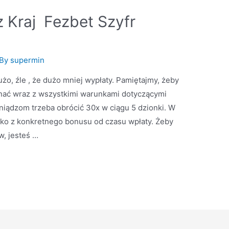
Kraj ️ Fezbet Szyfr
 By
supermin
żo, źle , że dużo mniej wypłaty. Pamiętajmy, żeby
nać wraz z wszystkimi warunkami dotyczącymi
eniądzom trzeba obrócić 30x w ciągu 5 dzionki. W
lko z konkretnego bonusu od czasu wpłaty. Żeby
w, jesteś …