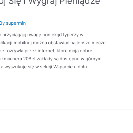
j Się I Wygraj Pieniądze
 By
supermin
 przyciągają uwagę poniekąd typerzy w
likacji mobilnej można obstawiać najlepsze mecze
one rozrywki przez internet, które mają dobre
bukmachera 20Bet zakłady są dostępne w górnym
ta wyszukuje się w sekcji Wsparcie u dołu …