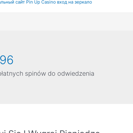
льный сайт Pin Up Casino вход на зеркало
996
zpłatnych spinów do odwiedzenia