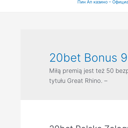
Пин Ап казино – Официа
20bet Bonus 
Miłą premią jest też 50 be
tytułu Great Rhino. –