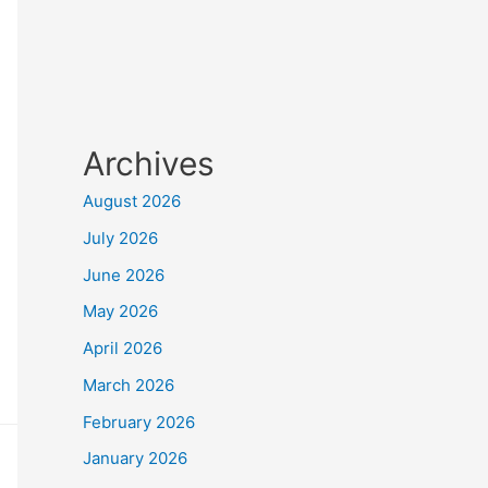
Archives
August 2026
July 2026
June 2026
May 2026
April 2026
March 2026
February 2026
January 2026