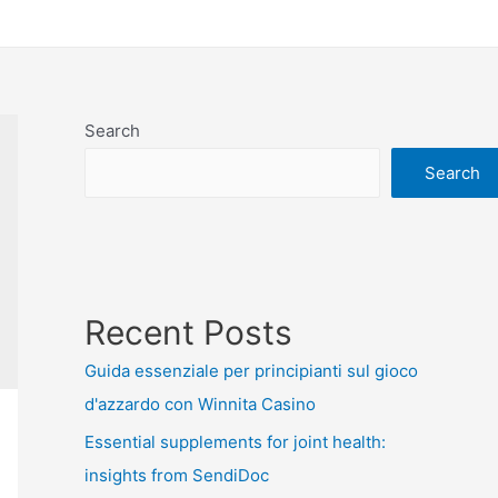
Search
Search
Recent Posts
Guida essenziale per principianti sul gioco
d'azzardo con Winnita Casino
Essential supplements for joint health:
insights from SendiDoc