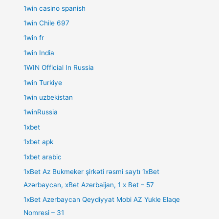
1win casino spanish
1win Chile 697
1win fr
1win India
1WIN Official In Russia
1win Turkiye
1win uzbekistan
1winRussia
1xbet
1xbet apk
1xbet arabic
1xBet Az Bukmeker şirkəti rəsmi saytı 1xBet
Azərbaycan, xBet Azerbaijan, 1 x Bet – 57
1xBet Azerbaycan Qeydiyyat Mobi AZ Yukle Elaqe
Nomresi – 31