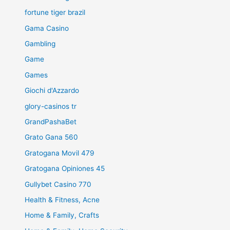
fortune tiger brazil
Gama Casino
Gambling
Game
Games
Giochi d'Azzardo
glory-casinos tr
GrandPashaBet
Grato Gana 560
Gratogana Movil 479
Gratogana Opiniones 45
Gullybet Casino 770
Health & Fitness, Acne
Home & Family, Crafts