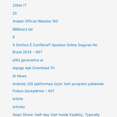
22bet IT
25
4rabet Official Website 160
888starz bd
9
A Slottica É Confiável? Apostas Online Seguras No
Brasil 2024 – 967
a16z generative ai
Aajogo Apk Download 70
AI News
Android, iOS platforması üçün 1win proqramı yükləmək
Pulsuz Quraşdırma – 401
article
articles
Asian Shore: Half-day Visit Inside Kadiköy, Typically