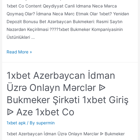
1xbet Co Content Qeydiyyat Canli Idmana Necə Mərca
Qoymaq Olar? İdmana Necə Mərc Etmək Olar 1xbet? Yenidən
Depozit Bonusu Bet Azərbaycan Bukmekeri: Rəsmi Saytın
Nəzərdən Keçirilməsi ????1xbet Bukmeker Kompaniyasinin
Üstünlükləri …
1xbet
Read More »
Az
Rəsmi
1xbet Azerbaycan İdman
Sayt
1xbet
Üzrə Onlayn Mərclər ᐉ
Azərbaycan
Bukmeker Şirkəti 1xbet Giriş
Bukmeker
Kontoru,
ᐉ Aze 1xbet Co
Bonuslar,
Ap
1xbet apk
/ By
supermin
1xbet Azerbaycan İdman Üzrə Onlayn Mərclər ᐉ Bukmeker