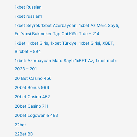
1xbet Russian
1xbet russian1
1xbet Seyrək 1xbet Azerbaycan, 1xbet Az Merc Saytı,
En Yaxsi Bukmeker Tạp Chí Kiến Trúc – 214
1xBet, 1xbet Giriş, 1xbet Türkiye, 1xbet Girişi, XBET,
Birxbet – 894
1xbet: Azərbaycan Mərc Saytı 1xBET Az, 1xbet mobi
2023 – 201
20 Bet Casino 456
20bet Bonus 996
20bet Casino 452
20bet Casino 711
20bet Logowanie 483
22bet
22Bet BD