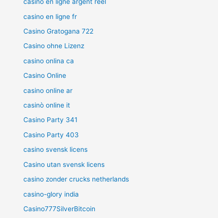
casino en ligne argent reel
casino en ligne fr
Casino Gratogana 722
Casino ohne Lizenz
casino onlina ca
Casino Online
casino online ar
casinò online it
Casino Party 341
Casino Party 403
casino svensk licens
Casino utan svensk licens
casino zonder crucks netherlands
casino-glory india
Casino777SilverBitcoin