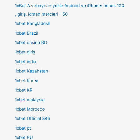
1xBet Azərbaycan yükle Android və iPhone: bonus 100
, giriş, idman mərcləri – 50
1xbet Bangladesh
1xbet Brazil
1xbet casino BD
1xbet giriş
1xbet india
1xbet Kazahstan
1xbet Korea
1xbet KR
1xbet malaysia
1xbet Morocco
1xbet Official 845
1xbet pt
1xbet RU