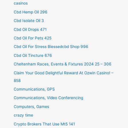
casinos
Cbd Hemp Oil 296
Cbd Isolate Oil 3
Cbd Oil Drops 471
Cbd Oil For Pets 425
Cbd Oil For Stress Blessedcbd Shop 996
Cbd Oil Tincture 676
Cheltenham Races, Events & Fixtures 2024 25 – 306
Claim Your Good Delightful Reward At Ozwin Casino! –
858
Communications, GPS
Communications, Video Conferencing
Computers, Games
crazy time
Crypto Brokers That Use Mt5 141