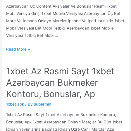
Azərbaycan Üç Content Aksi̇yalar Və Bonuslar Rəsmi 1xbet
Mərclər
Mobi Versiya Girişi 1xbet Mobile Versiyası Azərbaycan Üç Bet
Medequal
Mərc Və İdmana Onlayn Mərclər Iphone Və Ipad-lərinizdə 1xbet
Systems
Mobil Versiyası Bet Mobi Tətbiqi Azərbaycan 1xbet Mobile
&
Versiyası Tətbiq Bet Mobi …
Supplies
In
1xbet:
Read More »
Azərbaycan
Mərc
1xbet Az Rəsmi Sayt 1xbet
Saytı
1xbet
Azərbaycan Bukmeker
Az,
Kontoru, Bonuslar, Ap
1xbet
Mobi
1xbet apk
/ By
supermin
202
1xbet Az Rəsmi Sayt 1xbet Azərbaycan Bukmeker Kontoru,
Bonuslar, Apk 1xbet Azərbaycan Onlayn Matçlar Bu Gün 1xbet
İdman Yayımlarına Baxmaq İdman Üzrə Canlı Mərclər Aze