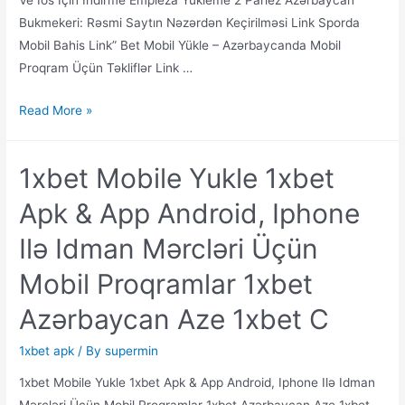
Bukmekeri: Rəsmi Saytın Nəzərdən Keçirilməsi Link Sporda
Mobil Bahis Link” Bet Mobil Yükle – Azərbaycanda Mobil
Proqram Üçün Təkliflər Link …
“spor
Read More »
Bahisleri
Programı
1xbet Mobile Yukle 1xbet
Programı
Indir
Apk & App Android, Iphone
Müşteri
Ilə Idman Mərcləri Üçün
1xbet
Co
Mobil Proqramlar 1xbet
Azərbaycan Aze 1xbet C
1xbet apk
/ By
supermin
1xbet Mobile Yukle 1xbet Apk & App Android, Iphone Ilə Idman