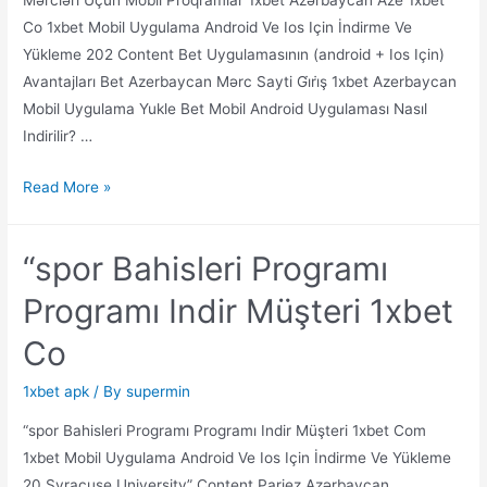
Mərcləri Üçün Mobil Proqramlar 1xbet Azərbaycan Aze 1xbet
Co 1xbet Mobil Uygulama Android Ve Ios Için İndirme Ve
Yükleme 202 Content Bet Uygulamasının (android + Ios Için)
Avantajları Bet Azerbaycan Mərc Sayti Gi̇ri̇ş 1xbet Azerbaycan
Mobil Uygulama Yukle Bet Mobil Android Uygulaması Nasıl
Indirilir? …
1xbet
Read More »
Mobile
Yukle
“spor Bahisleri Programı
1xbet
Apk
Programı Indir Müşteri 1xbet
&
Co
App
Android,
1xbet apk
/ By
supermin
Iphone
“spor Bahisleri Programı Programı Indir Müşteri 1xbet Com
Ilə
1xbet Mobil Uygulama Android Ve Ios Için İndirme Ve Yükleme
Idman
20 Syracuse University” Content Pariez Azərbaycan
Mərcləri