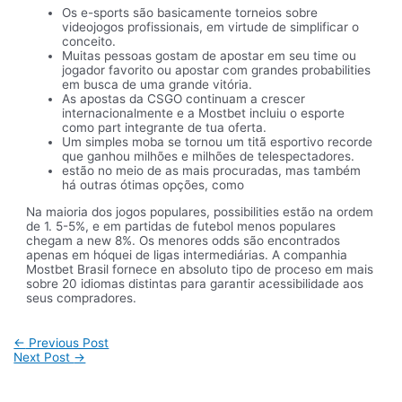
Os e-sports são basicamente torneios sobre
videojogos profissionais, em virtude de simplificar o
conceito.
Muitas pessoas gostam de apostar em seu time ou
jogador favorito ou apostar com grandes probabilities
em busca de uma grande vitória.
As apostas da CSGO continuam a crescer
internacionalmente e a Mostbet incluiu o esporte
como part integrante de tua oferta.
Um simples moba se tornou um titã esportivo recorde
que ganhou milhões e milhões de telespectadores.
estão no meio de as mais procuradas, mas também
há outras ótimas opções, como
Na maioria dos jogos populares, possibilities estão na ordem
de 1. 5-5%, e em partidas de futebol menos populares
chegam a new 8%. Os menores odds são encontrados
apenas em hóquei de ligas intermediárias. A companhia
Mostbet Brasil fornece en absoluto tipo de proceso em mais
sobre 20 idiomas distintas para garantir acessibilidade aos
seus compradores.
Post
←
Previous Post
navigation
Next Post
→