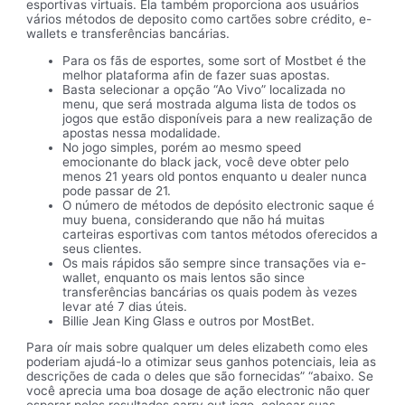
esportivas virtuais. Ela também proporciona aos usuários
vários métodos de deposito como cartões sobre crédito, e-
wallets e transferências bancárias.
Para os fãs de esportes, some sort of Mostbet é the
melhor plataforma afin de fazer suas apostas.
Basta selecionar a opção “Ao Vivo” localizada no
menu, que será mostrada alguma lista de todos os
jogos que estão disponíveis para a new realização de
apostas nessa modalidade.
No jogo simples, porém ao mesmo speed
emocionante do black jack, você deve obter pelo
menos 21 years old pontos enquanto u dealer nunca
pode passar de 21.
O número de métodos de depósito electronic saque é
muy buena, considerando que não há muitas
carteiras esportivas com tantos métodos oferecidos a
seus clientes.
Os mais rápidos são sempre since transações via e-
wallet, enquanto os mais lentos são since
transferências bancárias os quais podem às vezes
levar até 7 dias úteis.
Billie Jean King Glass e outros por MostBet.
Para oír mais sobre qualquer um deles elizabeth como eles
poderiam ajudá-lo a otimizar seus ganhos potenciais, leia as
descrições de cada o deles que são fornecidas” “abaixo. Se
você aprecia uma boa dosage de ação electronic não quer