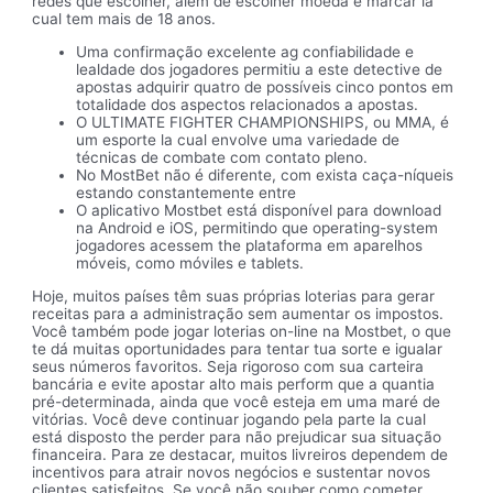
redes que escolher, além de escolher moeda e marcar la
cual tem mais de 18 anos.
Uma confirmação excelente ag confiabilidade e
lealdade dos jogadores permitiu a este detective de
apostas adquirir quatro de possíveis cinco pontos em
totalidade dos aspectos relacionados a apostas.
O ULTIMATE FIGHTER CHAMPIONSHIPS, ou MMA, é
um esporte la cual envolve uma variedade de
técnicas de combate com contato pleno.
No MostBet não é diferente, com exista caça-níqueis
estando constantemente entre
O aplicativo Mostbet está disponível para download
na Android e iOS, permitindo que operating-system
jogadores acessem the plataforma em aparelhos
móveis, como móviles e tablets.
Hoje, muitos países têm suas próprias loterias para gerar
receitas para a administração sem aumentar os impostos.
Você também pode jogar loterias on-line na Mostbet, o que
te dá muitas oportunidades para tentar tua sorte e igualar
seus números favoritos. Seja rigoroso com sua carteira
bancária e evite apostar alto mais perform que a quantia
pré-determinada, ainda que você esteja em uma maré de
vitórias. Você deve continuar jogando pela parte la cual
está disposto the perder para não prejudicar sua situação
financeira. Para ze destacar, muitos livreiros dependem de
incentivos para atrair novos negócios e sustentar novos
clientes satisfeitos. Se você não souber como cometer