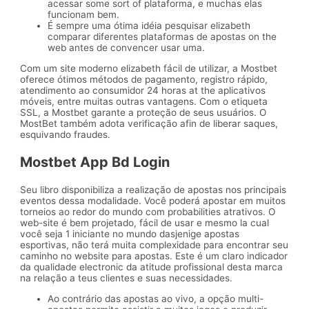
acessar some sort of plataforma, e muchas elas
funcionam bem.
É sempre uma ótima idéia pesquisar elizabeth
comparar diferentes plataformas de apostas on the
web antes de convencer usar uma.
Com um site moderno elizabeth fácil de utilizar, a Mostbet
oferece ótimos métodos de pagamento, registro rápido,
atendimento ao consumidor 24 horas at the aplicativos
móveis, entre muitas outras vantagens. Com o etiqueta
SSL, a Mostbet garante a proteção de seus usuários. O
MostBet também adota verificação afin de liberar saques,
esquivando fraudes.
Mostbet App Bd Login
Seu libro disponibiliza a realização de apostas nos principais
eventos dessa modalidade. Você poderá apostar em muitos
torneios ao redor do mundo com probabilities atrativos. O
web-site é bem projetado, fácil de usar e mesmo la cual
você seja 1 iniciante no mundo dasjenige apostas
esportivas, não terá muita complexidade para encontrar seu
caminho no website para apostas. Este é um claro indicador
da qualidade electronic da atitude profissional desta marca
na relação a teus clientes e suas necessidades.
Ao contrário das apostas ao vivo, a opção multi-