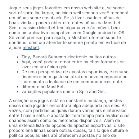
Jogue seus jogos favoritos em nosso web site e, se some
sort of sorte lhe largar, no início weil semana você receberá
um bônus sobre cashback. Se já tiver usado o bônus de
boas-vindas, poderá obter diferentes bônus na Mostbet.
Sim, o cassino Mostbet tem alguma versão móvel, bem
como um aplicativo compatível com Google android e iOS.
Se você precisar para ajuda, a Mostbet oferece suporte
contínuo, com um atendente sempre pronto em virtude de
ajudar
mostbet
.
Tiny, Bacará Supremo electronic muitos outros.
Aqui, você pode alternar entre muchas formatos de
lazer em um único gole.
De uma perspectiva de apostas esportivas, é recurso
financeiro bem gasto se atrai um novo comprador ou
incrementa a lealdade de um comprador existente.
diferente no MostBet.
variações populares como o Spin and Get.
A seleção dos jogos está na constante mudança, nestes
casos cada jogador encontrará algo adequado pra eles. Às
vezes, com partidas os quais duram várias hrs e intervalos
entre finais e sets, o apostador tem tempo para avaliar suas
chances assim como os mercados disponíveis. Além de
uma extensa lista de opções de apostas esportivas, o site
proporciona linhas sobre outras coisas, tais lo que cultura e
política popular. Eles até oferecem apostas no ano de