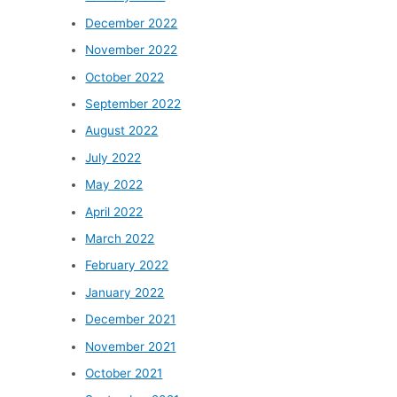
December 2022
November 2022
October 2022
September 2022
August 2022
July 2022
May 2022
April 2022
March 2022
February 2022
January 2022
December 2021
November 2021
October 2021