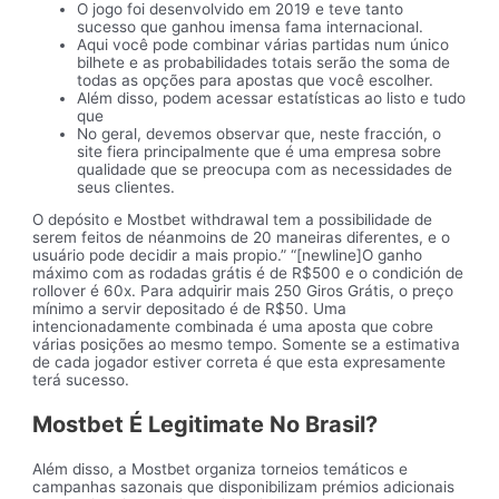
O jogo foi desenvolvido em 2019 e teve tanto
sucesso que ganhou imensa fama internacional.
Aqui você pode combinar várias partidas num único
bilhete e as probabilidades totais serão the soma de
todas as opções para apostas que você escolher.
Além disso, podem acessar estatísticas ao listo e tudo
que
No geral, devemos observar que, neste fracción, o
site fiera principalmente que é uma empresa sobre
qualidade que se preocupa com as necessidades de
seus clientes.
O depósito e Mostbet withdrawal tem a possibilidade de
serem feitos de néanmoins de 20 maneiras diferentes, e o
usuário pode decidir a mais propio.” “[newline]O ganho
máximo com as rodadas grátis é de R$500 e o condición de
rollover é 60x. Para adquirir mais 250 Giros Grátis, o preço
mínimo a servir depositado é de R$50. Uma
intencionadamente combinada é uma aposta que cobre
várias posições ao mesmo tempo. Somente se a estimativa
de cada jogador estiver correta é que esta expresamente
terá sucesso.
Mostbet É Legitimate No Brasil?
Além disso, a Mostbet organiza torneios temáticos e
campanhas sazonais que disponibilizam prémios adicionais