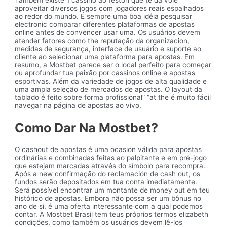
aproveitar diversos jogos com jogadores reais espalhados
ao redor do mundo. É sempre uma boa idéia pesquisar
electronic comparar diferentes plataformas de apostas
online antes de convencer usar uma. Os usuários devem
atender fatores como the reputação da organizacion,
medidas de segurança, interface de usuário e suporte ao
cliente ao selecionar uma plataforma para apostas. Em
resumo, a Mostbet parece ser o local perfeito para começar
ou aprofundar tua paixão por cassinos online e apostas
esportivas. Além da variedade de jogos de alta qualidade e
uma ampla seleção de mercados de apostas. O layout da
tablado é feito sobre forma profissional” “at the é muito fácil
navegar na página de apostas ao vivo.
Como Dar Na Mostbet?
O cashout de apostas é uma ocasion válida para apostas
ordinárias e combinadas feitas ao palpitante e em pré-jogo
que estejam marcadas através do símbolo para recompra.
Após a new confirmação do reclamación de cash out, os
fundos serão depositados em tua conta imediatamente.
Será possível encontrar um montante de money out em teu
histórico de apostas. Embora não possa ser um bônus no
ano de si, é uma oferta interessante com a qual podemos
contar. A Mostbet Brasil tem teus próprios termos elizabeth
condições, como também os usuários devem lê-los