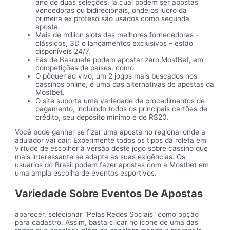
ano de duas seleções, la cual podem ser apostas
vencedoras ou bidirecionais, onde os lucro da
primeira ex profeso são usados como segunda
aposta.
Mais de million slots das melhores fornecedoras –
clássicos, 3D e lançamentos exclusivos – estão
disponíveis 24/7.
Fãs de Basquete podem apostar zero MostBet, em
competições de países, como
O pôquer ao vivo, um 2 jogos mais buscados nos
cassinos online, é uma das alternativas de apostas da
Mostbet.
O site suporta uma variedade de procedimentos de
pagamento, incluindo todos os principais cartões de
crédito, seu depósito mínimo é de R$20.
Você pode ganhar se fizer uma aposta no regional onde a
adulador vai cair. Experimente todos os tipos da roleta em
virtude de escolher a versão deste jogo sobre cassino que
mais interessante se adapta às suas exigências. Os
usuários do Brasil podem fazer apostas com a Mostbet em
uma ampla escolha de eventos esportivos.
Variedade Sobre Eventos De Apostas
aparecer, selecionar “Pelas Redes Sociais” como opção
para cadastro. Assim, basta clicar no ícone de uma das