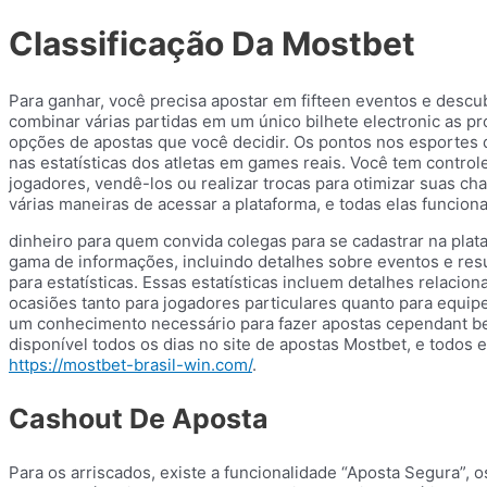
Classificação Da Mostbet
Para ganhar, você precisa apostar em fifteen eventos e descu
combinar várias partidas em um único bilhete electronic as pr
opções de apostas que você decidir. Os pontos nos esportes 
nas estatísticas dos atletas em games reais. Você tem control
jogadores, vendê-los ou realizar trocas para otimizar suas ch
várias maneiras de acessar a plataforma, e todas elas funcio
dinheiro para quem convida colegas para se cadastrar na pla
gama de informações, incluindo detalhes sobre eventos e resul
para estatísticas. Essas estatísticas incluem detalhes relaciona
ocasiões tanto para jogadores particulares quanto para equipes
um conhecimento necessário para fazer apostas cependant 
disponível todos os dias no site de apostas Mostbet, e todos 
https://mostbet-brasil-win.com/
.
Cashout De Aposta
Para os arriscados, existe a funcionalidade “Aposta Segura”,