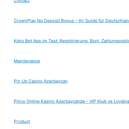
Contact
CrownPlay No Deposit Bonus – Ihr Guide für Deutschlan
Koko Bet App im Test: Registrierung, Boni, Zahlungsopti
Maintenance
Pin Up Casino Azərbaycan
Pinco Online Kazino Azərbaycanda – VIP Klub və Loyallı
Product