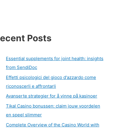
ecent Posts
Essential supplements for joint health: insights
from SendiDoc
Effetti psicologici del gioco d'azzardo come
riconoscerli e affrontarli
Avanserte strategier for å vinne på kasinoer
Tikal Casino bonussen: claim jouw voordelen
en speel slimmer
Complete Overview of the Casino World with