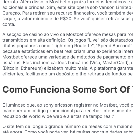
derrota. Além disso, a Mostbet organiza torneios temáticos 
adicionais e brindes. Sim, este site opera sob Venson Limite
Curaçao. Para retirar seu recurso financeiro, você também d
saque, u valor mínimo é de R$20. Se você quiser retirar seus 
conta.
A secção de casino ao vivo da Mostbet oferece mesas para role
transmitidos em alta definição. Os jogos “Live” são destacado
títulos populares como “Lightning Roulette”, “Speed Baccarat” 
because estatísticas em beat real criam uma experiência imersi
Mostbet oferece uma variedade de métodos de pagamento em v
usuários. Eles incluem cartões bancários (Visa, MasterCard), ca
(Bitcoin, Ethereum) elizabeth muito mais. A plataforma garant
eficientes, facilitando um depósito e the retirada de fundos pe
Como Funciona Some Sort Of 
É luminoso que, ao sony ericsson registrar no Mostbet, você
mantener um código promocional para receber intensamente bô
reduzido de world wide web e alertas na tempo real.”
O site tem de longe o grande número de mesas com a maior se
até agora. Como você pode ver, há muitas oportunidades sobre