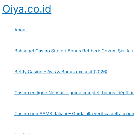
Skip
Oiya.co.id
to
content
About
Bahsegel Casino Siteleri Bonus Rehberi: Çevrim Şartları 
Betify Casino – Avis & Bonus exclusif (2026)
Casino en ligne Neosurf : guide complet, bonus, dépôt i
Casino non AAMS italiani – Guida alla verifica dell’accoun