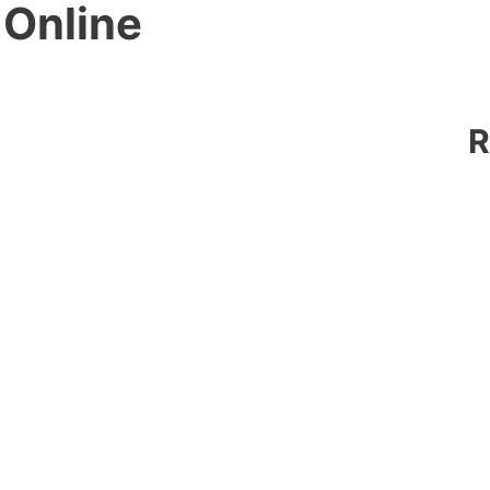
 Online
R