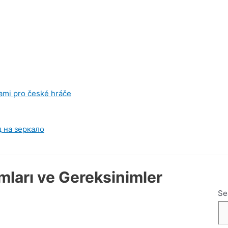
ami pro české hráče
д на зеркало
ımları ve Gereksinimler
Se