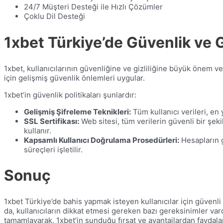
24/7 Müşteri Desteği ile Hızlı Çözümler
Çoklu Dil Desteği
1xbet Türkiye’de Güvenlik ve Gi
1xbet, kullanıcılarının güvenliğine ve gizliliğine büyük önem ver
için gelişmiş güvenlik önlemleri uygular.
1xbet’in güvenlik politikaları şunlardır:
Gelişmiş Şifreleme Teknikleri:
Tüm kullanıcı verileri, en 
SSL Sertifikası:
Web sitesi, tüm verilerin güvenli bir şeki
kullanır.
Kapsamlı Kullanıcı Doğrulama Prosedürleri:
Hesapların g
süreçleri işletilir.
Sonuç
1xbet Türkiye’de bahis yapmak isteyen kullanıcılar için güvenli 
da, kullanıcıların dikkat etmesi gereken bazı gereksinimler vard
tamamlayarak, 1xbet’in sunduğu fırsat ve avantajlardan faydalanab