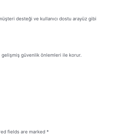
müşteri desteği ve kullanıcı dostu arayüz gibi
bi gelişmiş güvenlik önlemleri ile korur.
red fields are marked
*