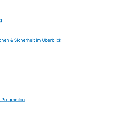
d
onen & Sicherheit im Überblick
q Proqramları