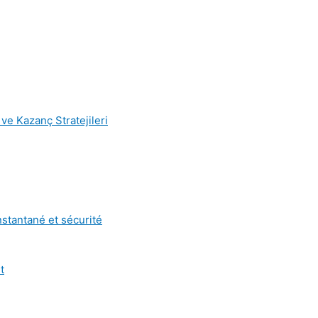
ve Kazanç Stratejileri
nstantané et sécurité
t