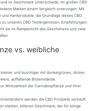
ung und im Geschmack Unterschiede. Im großen CBD
hiedene Marken einem Vergleich unterzogen. Mit
le und Hanfprodukte, die Grundlage dieses CBD
les zu unseren CBD Testergenissen, Empfehlungen
eht sie im Rampenlicht des Geschehens und zwar
ften.
nze vs. weibliche
 kleiner und buschiger mit dunkelgrünen, dicken
hwere, auffallende Blütenstände.
ur Wirksamkeit der Cannabispflanze und ihrer
nlinehändlern werden die CBD Produkte verkauft.
n starken, bitteren Geschmack, der für einige