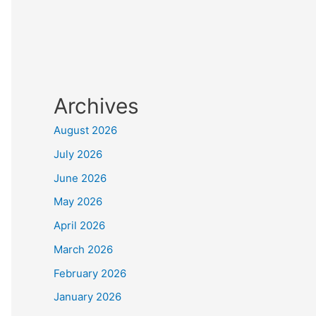
Archives
August 2026
July 2026
June 2026
May 2026
April 2026
March 2026
February 2026
January 2026