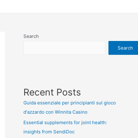
Search
Search
Recent Posts
Guida essenziale per principianti sul gioco
d'azzardo con Winnita Casino
Essential supplements for joint health:
insights from SendiDoc