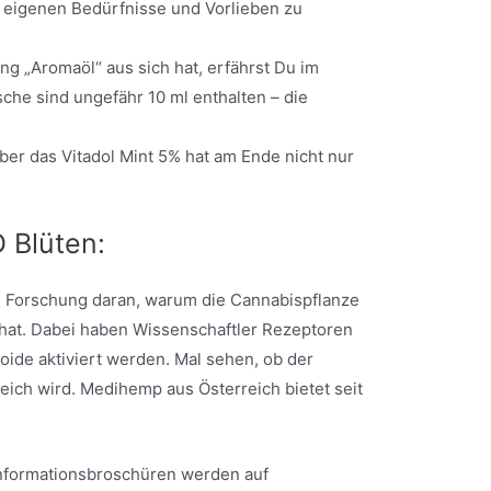
e eigenen Bedürfnisse und Vorlieben zu
g „Aromaöl“ aus sich hat, erfährst Du im
sche sind ungefähr 10 ml enthalten – die
aber das Vitadol Mint 5% hat am Ende nicht nur
 Blüten:
e Forschung daran, warum die Cannabispflanze
 hat. Dabei haben Wissenschaftler Rezeptoren
oide aktiviert werden. Mal sehen, ob der
ich wird. Medihemp aus Österreich bietet seit
nformationsbroschüren werden auf