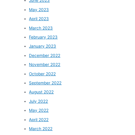
June 2023
May 2023
April 2023
March 2023
February 2023
January 2023
December 2022
November 2022
October 2022
September 2022
August 2022
July 2022
May 2022
April 2022
March 2022