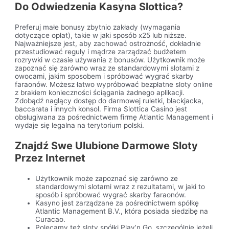
Do Odwiedzenia Kasyna Slottica?
Preferuj małe bonusy zbytnio zakłady (wymagania
dotyczące opłat), takie w jaki sposób x25 lub niższe.
Najważniejsze jest, aby zachować ostrożność, dokładnie
przestudiować reguły i mądrze zarządzać budżetem
rozrywki w czasie używania z bonusów. Użytkownik może
zapoznać się zarówno wraz ze standardowymi slotami z
owocami, jakim sposobem i spróbować wygrać skarby
faraonów. Możesz łatwo wypróbować bezpłatne sloty online
z brakiem konieczności ściągania żadnego aplikacji.
Zdobądź naglący dostęp do darmowej ruletki, blackjacka,
baccarata i innych konsol. Firma Slottica Casino jest
obsługiwana za pośrednictwem firmę Atlantic Management i
wydaje się legalna na terytorium polski.
Znajdź Swe Ulubione Darmowe Sloty
Przez Internet
Użytkownik może zapoznać się zarówno ze
standardowymi slotami wraz z rezultatami, w jaki to
sposób i spróbować wygrać skarby faraonów.
Kasyno jest zarządzane za pośrednictwem spółkę
Atlantic Management B.V., która posiada siedzibę na
Curacao.
Polecamy też sloty spółki Play’n Go, szczególnie jeżeli