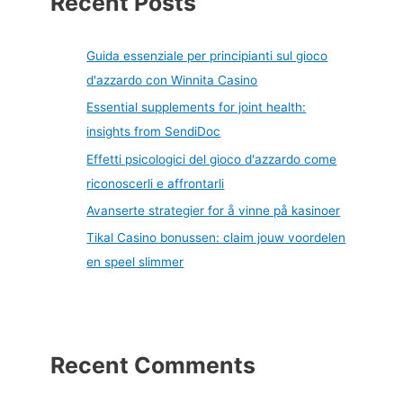
Recent Posts
Guida essenziale per principianti sul gioco
d'azzardo con Winnita Casino
Essential supplements for joint health:
insights from SendiDoc
Effetti psicologici del gioco d'azzardo come
riconoscerli e affrontarli
Avanserte strategier for å vinne på kasinoer
Tikal Casino bonussen: claim jouw voordelen
en speel slimmer
Recent Comments