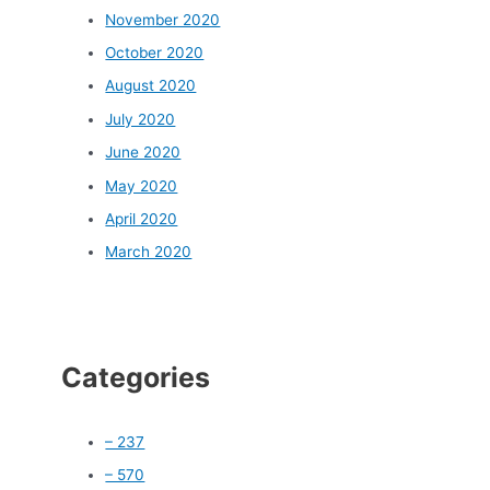
November 2020
October 2020
August 2020
July 2020
June 2020
May 2020
April 2020
March 2020
Categories
– 237
– 570