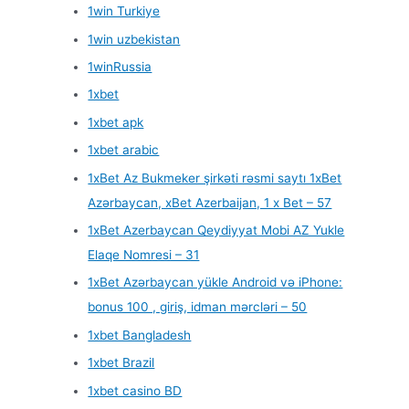
1win Turkiye
1win uzbekistan
1winRussia
1xbet
1xbet apk
1xbet arabic
1xBet Az Bukmeker şirkəti rəsmi saytı 1xBet
Azərbaycan, xBet Azerbaijan, 1 x Bet – 57
1xBet Azerbaycan Qeydiyyat Mobi AZ Yukle
Elaqe Nomresi – 31
1xBet Azərbaycan yükle Android və iPhone:
bonus 100 , giriş, idman mərcləri – 50
1xbet Bangladesh
1xbet Brazil
1xbet casino BD