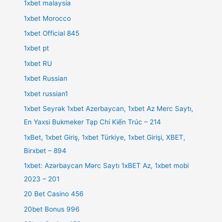
1xbet malaysia
1xbet Morocco
1xbet Official 845
1xbet pt
1xbet RU
1xbet Russian
1xbet russian1
1xbet Seyrək 1xbet Azerbaycan, 1xbet Az Merc Saytı,
En Yaxsi Bukmeker Tạp Chí Kiến Trúc – 214
1xBet, 1xbet Giriş, 1xbet Türkiye, 1xbet Girişi, XBET,
Birxbet – 894
1xbet: Azərbaycan Mərc Saytı 1xBET Az, 1xbet mobi
2023 – 201
20 Bet Casino 456
20bet Bonus 996