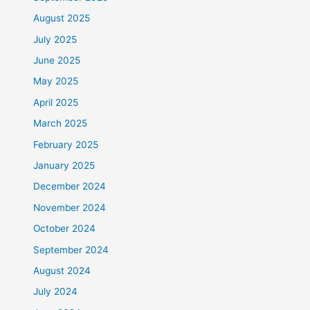
August 2025
July 2025
June 2025
May 2025
April 2025
March 2025
February 2025
January 2025
December 2024
November 2024
October 2024
September 2024
August 2024
July 2024