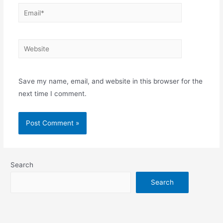
Email*
Website
Save my name, email, and website in this browser for the
next time I comment.
Search
Search