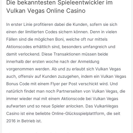
Die bekanntesten Spieleentwickler im
Vulkan Vegas Online Casino
In erster Linie profitieren dabei die Kunden, sofern sie sich
einen der limitierten Codes sichern können. Denn in vielen
Fällen sind die möglichen Boni, welche oft nur mittels
Aktionscodes erhältlich sind, besonders umfangreich und
damit verlockend. Diese Transaktionen müssen beide
innerhalb der ersten woche nach der Anmeldung
vorgenommen werden. Ab und zu erlaubt sich Vulkan Vegas
auch, offensiv auf Kunden zuzugehen, indem ein Vulkan Vegas
Bonus Code mit einem Flyer per Post verschickt wird. Und
natürlich findet man noch Partnerseiten von Vulkan Vegas, die
immer wieder mal mit einem Aktionscode bei Vulkan Vegas
aufwarten und so neue Spieler anlocken. Das VulkanVegas
Casino ist eine beliebte Online-Glücksspielplattform, die seit
2016 in Betrieb ist.