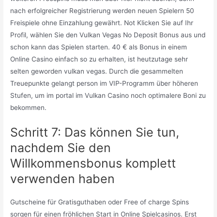
nach erfolgreicher Registrierung werden neuen Spielern 50
Freispiele ohne Einzahlung gewährt. Not Klicken Sie auf Ihr
Profil, wählen Sie den Vulkan Vegas No Deposit Bonus aus und
schon kann das Spielen starten. 40 € als Bonus in einem
Online Casino einfach so zu erhalten, ist heutzutage sehr
selten geworden vulkan vegas. Durch die gesammelten
Treuepunkte gelangt person im VIP-Programm über höheren
Stufen, um im portal im Vulkan Casino noch optimalere Boni zu
bekommen.
Schritt 7: Das können Sie tun,
nachdem Sie den
Willkommensbonus komplett
verwenden haben
Gutscheine für Gratisguthaben oder Free of charge Spins
sorgen für einen fröhlichen Start in Online Spielcasinos. Erst