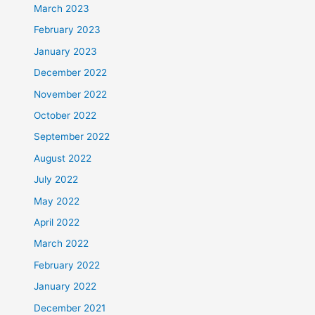
March 2023
February 2023
January 2023
December 2022
November 2022
October 2022
September 2022
August 2022
July 2022
May 2022
April 2022
March 2022
February 2022
January 2022
December 2021