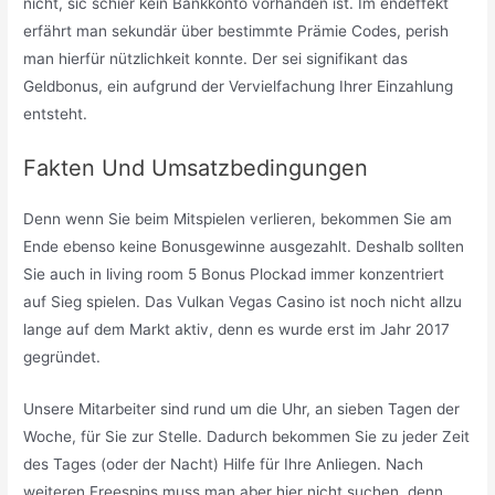
nicht, sic schier kein Bankkonto vorhanden ist. Im endeffekt
erfährt man sekundär über bestimmte Prämie Codes, perish
man hierfür nützlichkeit konnte. Der sei signifikant das
Geldbonus, ein aufgrund der Vervielfachung Ihrer Einzahlung
entsteht.
Fakten Und Umsatzbedingungen
Denn wenn Sie beim Mitspielen verlieren, bekommen Sie am
Ende ebenso keine Bonusgewinne ausgezahlt. Deshalb sollten
Sie auch in living room 5 Bonus Plockad immer konzentriert
auf Sieg spielen. Das Vulkan Vegas Casino ist noch nicht allzu
lange auf dem Markt aktiv, denn es wurde erst im Jahr 2017
gegründet.
Unsere Mitarbeiter sind rund um die Uhr, an sieben Tagen der
Woche, für Sie zur Stelle. Dadurch bekommen Sie zu jeder Zeit
des Tages (oder der Nacht) Hilfe für Ihre Anliegen. Nach
weiteren Freespins muss man aber hier nicht suchen, denn