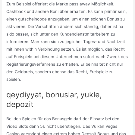
Zum Beispiel offeriert die Marke pass away Möglichkeit,
Cashback und andere Boni über erhalten. Es kann primär sein,
einen gutscheincode anzugeben, um einen solchen Bonus zu
aktivieren. Die Vorschriften ändern sich ständig, daher ist ha
sido besser, sich unter den Kundendienstmitarbeitern zu
informieren. Man kann sich zu jeglicher Tages- und Nachtzeit
mit ihnen within Verbindung setzen. Es ist möglich, das Recht
auf Freispiele bei diesem Unternehmen sofort nach Zweck des
Registrierungsverfahrens zu erhalten. Er beinhaltet nicht nur
den Geldpreis, sondern ebenso das Recht, Freispiele zu
spielen.
qeydiyyat, bonuslar, yukle,
depozit
Bei den Spielen für das Bonusgeld darf der Einsatz bei den
Video Slots dann 5€ nicht überstiegen. Das Vulkan Vegas
Casino verspricht einen extrem hohen Depsoit Bonus und das