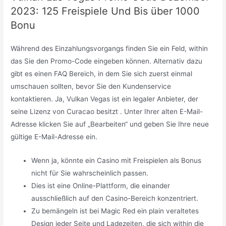
2023: 125 Freispiele Und Bis über 1000
Bonu
Während des Einzahlungsvorgangs finden Sie ein Feld, within
das Sie den Promo-Code eingeben können. Alternativ dazu
gibt es einen FAQ Bereich, in dem Sie sich zuerst einmal
umschauen sollten, bevor Sie den Kundenservice
kontaktieren. Ja, Vulkan Vegas ist ein legaler Anbieter, der
seine Lizenz von Curacao besitzt . Unter Ihrer alten E-Mail-
Adresse klicken Sie auf „Bearbeiten“ und geben Sie Ihre neue
gültige E-Mail-Adresse ein.
Wenn ja, könnte ein Casino mit Freispielen als Bonus
nicht für Sie wahrscheinlich passen.
Dies ist eine Online-Plattform, die einander
ausschließlich auf den Casino-Bereich konzentriert.
Zu bemängeln ist bei Magic Red ein plain veraltetes
Design jeder Seite und Ladezeiten, die sich within die