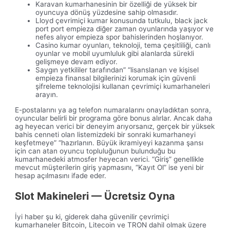
Karavan kumarhanesinin bir özelliği de yüksek bir
oyuncuya dönüş yüzdesine sahip olmasıdır.
Lloyd çevrimiçi kumar konusunda tutkulu, black jack
port port empieza diğer zaman oyunlarında yaşıyor ve
nefes alıyor empieza spor bahislerinden hoşlanıyor.
Casino kumar oyunları, teknoloji, tema çeşitliliği, canlı
oyunlar ve mobil uyumluluk gibi alanlarda sürekli
gelişmeye devam ediyor.
Saygın yetkililer tarafından” “lisanslanan ve kişisel
empieza finansal bilgilerinizi korumak için güvenli
şifreleme teknolojisi kullanan çevrimiçi kumarhaneleri
arayın.
E-postalarını ya ag telefon numaralarını onayladıktan sonra,
oyuncular belirli bir programa göre bonus alırlar. Ancak daha
ag heyecan verici bir deneyim arıyorsanız, gerçek bir yüksek
bahis cenneti olan listemizdeki bir sonraki kumarhaneyi
keşfetmeye” “hazırlanın. Büyük ikramiyeyi kazanma şansı
için can atan oyuncu topluluğunun bulunduğu bu
kumarhanedeki atmosfer heyecan verici. “Giriş” genellikle
mevcut müşterilerin giriş yapmasını, “Kayıt Ol” ise yeni bir
hesap açılmasını ifade eder.
Slot Makineleri — Ücretsiz Oyna
İyi haber şu ki, giderek daha güvenilir çevrimiçi
kumarhaneler Bitcoin, Litecoin ve TRON dahil olmak üzere