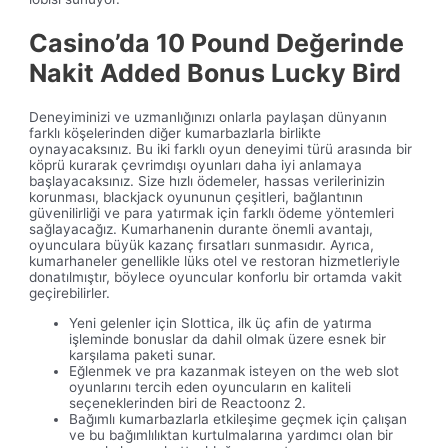
Casino’da 10 Pound Değerinde
Nakit Added Bonus Lucky Bird
Deneyiminizi ve uzmanlığınızı onlarla paylaşan dünyanın
farklı köşelerinden diğer kumarbazlarla birlikte
oynayacaksınız. Bu iki farklı oyun deneyimi türü arasında bir
köprü kurarak çevrimdışı oyunları daha iyi anlamaya
başlayacaksınız. Size hızlı ödemeler, hassas verilerinizin
korunması, blackjack oyununun çeşitleri, bağlantının
güvenilirliği ve para yatırmak için farklı ödeme yöntemleri
sağlayacağız. Kumarhanenin durante önemli avantajı,
oyunculara büyük kazanç fırsatları sunmasıdır. Ayrıca,
kumarhaneler genellikle lüks otel ve restoran hizmetleriyle
donatılmıştır, böylece oyuncular konforlu bir ortamda vakit
geçirebilirler.
Yeni gelenler için Slottica, ilk üç afin de yatırma
işleminde bonuslar da dahil olmak üzere esnek bir
karşılama paketi sunar.
Eğlenmek ve pra kazanmak isteyen on the web slot
oyunlarını tercih eden oyuncuların en kaliteli
seçeneklerinden biri de Reactoonz 2.
Bağımlı kumarbazlarla etkileşime geçmek için çalışan
ve bu bağımlılıktan kurtulmalarına yardımcı olan bir