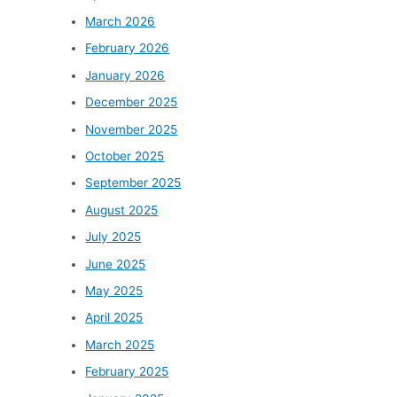
March 2026
February 2026
January 2026
December 2025
November 2025
October 2025
September 2025
August 2025
July 2025
June 2025
May 2025
April 2025
March 2025
February 2025