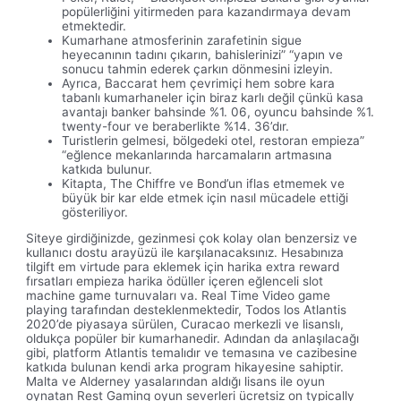
popülerliğini yitirmeden para kazandırmaya devam
etmektedir.
Kumarhane atmosferinin zarafetinin sigue
heyecanının tadını çıkarın, bahislerinizi” “yapın ve
sonucu tahmin ederek çarkın dönmesini izleyin.
Ayrıca, Baccarat hem çevrimiçi hem sobre kara
tabanlı kumarhaneler için biraz karlı değil çünkü kasa
avantajı banker bahsinde %1. 06, oyuncu bahsinde %1.
twenty-four ve beraberlikte %14. 36’dır.
Turistlerin gelmesi, bölgedeki otel, restoran empieza”
“eğlence mekanlarında harcamaların artmasına
katkıda bulunur.
Kitapta, The Chiffre ve Bond’un iflas etmemek ve
büyük bir kar elde etmek için nasıl mücadele ettiği
gösteriliyor.
Siteye girdiğinizde, gezinmesi çok kolay olan benzersiz ve
kullanıcı dostu arayüzü ile karşılanacaksınız. Hesabınıza
tilgift em virtude para eklemek için harika extra reward
fırsatları empieza harika ödüller içeren eğlenceli slot
machine game turnuvaları va. Real Time Video game
playing tarafından desteklenmektedir, Todos los Atlantis
2020’de piyasaya sürülen, Curacao merkezli ve lisanslı,
oldukça popüler bir kumarhanedir. Adından da anlaşılacağı
gibi, platform Atlantis temalıdır ve temasına ve cazibesine
katkıda bulunan kendi arka program hikayesine sahiptir.
Malta ve Alderney yasalarından aldığı lisans ile oyun
oynatan Rest Gaming oyun severleri ücretsiz on typically