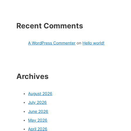
Recent Comments
A WordPress Commenter
on
Hello world!
Archives
August 2026
July 2026
June 2026
May 2026
April 2026