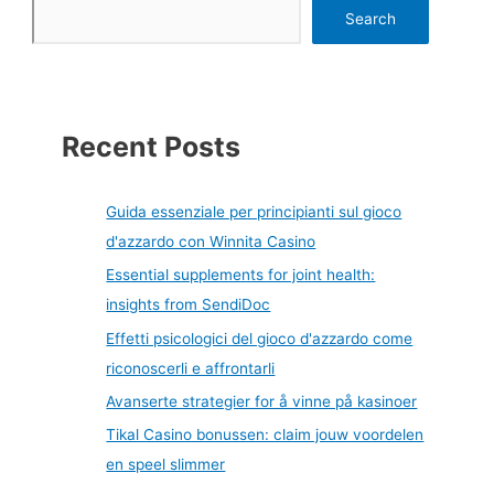
Search
Recent Posts
Guida essenziale per principianti sul gioco
d'azzardo con Winnita Casino
Essential supplements for joint health:
insights from SendiDoc
Effetti psicologici del gioco d'azzardo come
riconoscerli e affrontarli
Avanserte strategier for å vinne på kasinoer
Tikal Casino bonussen: claim jouw voordelen
en speel slimmer