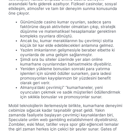
arasındaki farkı giderek azaltıyor. Fiziksel casinolar, sosyal
etkileşim, atmosfer ve tam bir deneyim sunma konusunda
öne çıkıyor.
Günümüzde casino kumar oyunları, sadece şans
faktörüne dayalı aktiviteler olmaktan çıkıp, stratejik
düşünme ve matematiksel hesaplamalar gerektiren
kompleks oyunlara dönüştü.
Ancak bu, kumar meraklılarının bu çevrimiçi slotta
küçük bir kar elde edebilecekleri anlamına gelmez.
Yazılım imkanlarının gelişmesiyle beraber elbette ki
oyunlarda de uma gelişim sağlanmıştır.
Şimdi sıra bu siteler üzerinde yer alan online
kumarhane oyunlarından bahsetmekte diyebiliriz.
Yeniden yükleme bonusları sonraki para yatırma
işlemleri için sürekli ödüller sunarken, para iadesi
promosyonları kayıplarınızın bir yüzdesini benefit
olarak geri verir.
Almanya’daki çevrimiçi” “kumarhaneler, yeni
oyuncuları çekmek ve sadık müşterileri ödüllendirmek
için sıklıkla bonuslar ve promosyonlar sunar.
Mobil teknolojilerin ilerlemesiyle birlikte, kumarhane deneyimi
cebimize sığacak kadar taşınabilir great geldi. Yakın
zamanda faaliyete başlayan çevrimiçi kaynaklardan biri,
Speculate unlim web gambling establishment diyebilirsiniz.
Zombiler, eski Mısır, tatiller veya spor gibi eğlenceli temalar
the girl zaman herkes için çekici bir şeyler sunar. Gates of