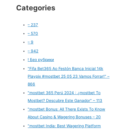
Categories
– 237
– 570
– 9
– 942
! Без рубрики
"Fifa Bet365 Ao Festón Banca Inicial 14k
Playpix #mostbet 25 05 23 Vamos Forrar!" –
866
"mostbet 365 Perú 2024 ️: ¿mostbet To
Mostbet? Descubre Este Ganador" – 113
"mostbet Bonus: All There Exists To Know
About Casino & Wagering Bonuses – 20
"mostbet India: Best Wagering Platform