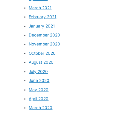
March 2021
February 2021
January 2021
December 2020
November 2020
October 2020
August 2020
July 2020
June 2020
May 2020
April 2020
March 2020