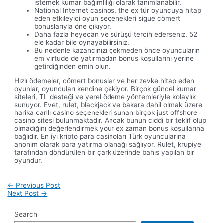
istemek kumar bağımlılığı olarak tanımlanabilir.
National Internet casinos, the ex tür oyuncuya hitap
eden etkileyici oyun seçenekleri sigue cömert
bonuslarıyla öne çıkıyor.
Daha fazla heyecan ve sürüşü tercih ederseniz, 52
ele kadar bile oynayabilirsiniz.
Bu nedenle kazancınızı çekmeden önce oyuncuların
em virtude de yatırmadan bonus koşullarını yerine
getirdiğinden emin olun.
Hızlı ödemeler, cömert bonuslar ve her zevke hitap eden
oyunlar, oyuncuları kendine çekiyor. Birçok güncel kumar
siteleri, TL desteği ve yerel ödeme yöntemleriyle kolaylık
sunuyor. Evet, rulet, blackjack ve bakara dahil olmak üzere
harika canlı casino seçenekleri sunan birçok just offshore
casino sitesi bulunmaktadır. Ancak bunun ciddi bir teklif olup
olmadığını değerlendirmek your ex zaman bonus koşullarına
bağlıdır. En iyi kripto para casinoları Türk oyuncularına
anonim olarak para yatırma olanağı sağlıyor. Rulet, krupiye
tarafından döndürülen bir çark üzerinde bahis yapılan bir
oyundur.
Post
←
Previous Post
navigation
Next Post
→
Search