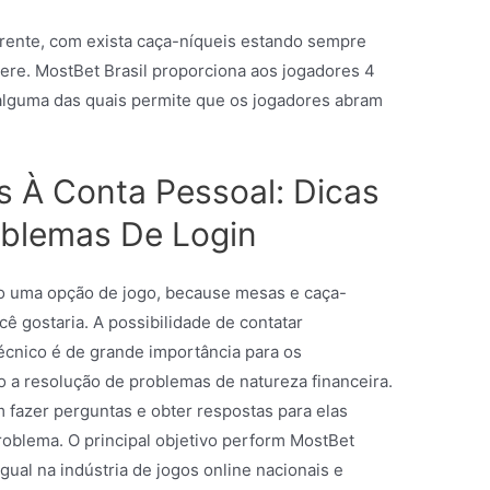
erente, com exista caça-níqueis estando sempre
ere. MostBet Brasil proporciona aos jogadores 4
, alguma das quais permite que os jogadores abram
 À Conta Pessoal: Dicas
oblemas De Login
o uma opção de jogo, because mesas e caça-
cê gostaria. A possibilidade de contatar
écnico é de grande importância para os
 a resolução de problemas de natureza financeira.
 fazer perguntas e obter respostas para elas
roblema. O principal objetivo perform MostBet
gual na indústria de jogos online nacionais e