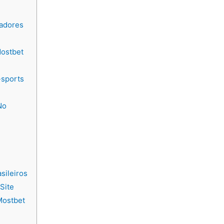
gadores
ostbet
-sports
No
sileiros
Site
Mostbet