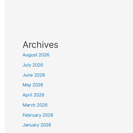
Archives
August 2026
July 2026
June 2026
May 2026
April 2026
March 2026
February 2026
January 2026