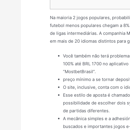
Na maioria 2 jogos populares, probabil
futebol menos populares chegam a 8%
de ligas intermediárias. A companhia M
em mais de 20 idiomas distintos para ga
Você também não terá problema
100% até BRL 1700 no aplicativ
“MostbetBrasil”.
preço mínimo a se tornar deposi
O site, inclusive, conta com o id
Esse estilo de aposta é chamado
possibilidade de escolher dois 
de partidas diferentes.
A mecânica simples e a adhesió
buscados e importantes jogos e