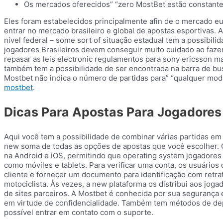
Os mercados oferecidos” “zero MostBet estão constant
Eles foram estabelecidos principalmente afin de o mercado 
entrar no mercado brasileiro e global de apostas esportivas.
nível federal – some sort of situação estadual tem a possibilid
jogadores Brasileiros devem conseguir muito cuidado ao faze
repasar as leis electronic regulamentos para sony ericsson 
também tem a possibilidade de ser encontrada na barra de bus
Mostbet não indica o número de partidas para” “qualquer mod
mostbet
.
Dicas Para Apostas Para Jogadores 
Aqui você tem a possibilidade de combinar várias partidas em 
new soma de todas as opções de apostas que você escolher. O
na Android e iOS, permitindo que operating system jogadores
como móviles e tablets. Para verificar uma conta, os usuário
cliente e fornecer um documento para identificação com retra
motociclista. Às vezes, a new plataforma os distribui aos jog
de sites parceiros. A Mostbet é conhecida por sua segurança 
em virtude de confidencialidade. Também tem métodos de dep
possível entrar em contato com o suporte.