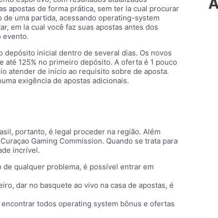
A
s apostas de forma prática, sem ter la cual procurar
io de uma partida, acessando operating-system
r, em la cual você faz suas apostas antes dos
o evento.
epósito inicial dentro de several dias. Os novos
e até 125% no primeiro depósito. A oferta é 1 pouco
o atender de início ao requisito sobre de aposta.
huma exigência de apostas adicionais.
sil, portanto, é legal proceder na região. Além
la Curaçao Gaming Commission. Quando se trata para
de incrível.
de qualquer problema, é possível entrar em
iro, dar no basquete ao vivo na casa de apostas, é
 encontrar todos operating system bônus e ofertas