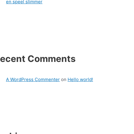
en speel slimmer
ecent Comments
A WordPress Commenter
on
Hello world!