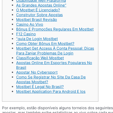
Usabilidade Weil Plataforma
As Grandes Apostas Online”
O Mostbet É Licenciado?
Construtor Sobre Apostas
Mostbet Brasil Revisão
Casino Ao Vivo
Bônus E Promoções Regulares Em Mostbet
F12 Casino
“guia De Login Mostbet
Como Obter Bônus Em Mostbet?
Mostbet Get Access À Conta Pessoal: Dicas
Para Zanjar Problemas De Login
Classificação Weil Mostbet
Apostas Online Em Esportes Populares No
Brasil
Apostar No Cybersport
Como Se Registrar No Site Da Casa De
Apostas Mostbet?
Mostbet É Legal No Brasil?
Mostbet Application Para Android E Ios
Por exemplo, estão disponíveis alguns torneios dos seguinte
apostas, mas também exibe estatísticas ao vivo sobre cada ev