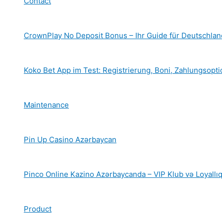
Contact
CrownPlay No Deposit Bonus – Ihr Guide für Deutschlan
Koko Bet App im Test: Registrierung, Boni, Zahlungsopti
Maintenance
Pin Up Casino Azərbaycan
Pinco Online Kazino Azərbaycanda – VIP Klub və Loyallı
Product