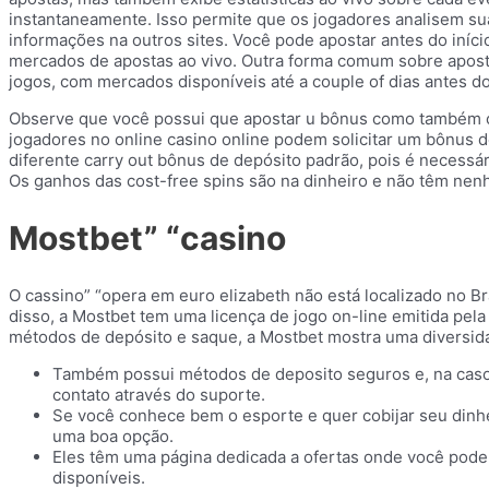
instantaneamente. Isso permite que os jogadores analisem sua
informações na outros sites. Você pode apostar antes do iníc
mercados de apostas ao vivo. Outra forma comum sobre aposta
jogos, com mercados disponíveis até a couple of dias antes d
Observe que você possui que apostar u bônus como também o d
jogadores no online casino online podem solicitar um bônus d
diferente carry out bônus de depósito padrão, pois é necessári
Os ganhos das cost-free spins são na dinheiro e não têm nen
Mostbet” “casino
O cassino” “opera em euro elizabeth não está localizado no Bra
disso, a Mostbet tem uma licença de jogo on-line emitida pe
métodos de depósito e saque, a Mostbet mostra uma diversida
Também possui métodos de deposito seguros e, na caso 
contato através do suporte.
Se você conhece bem o esporte e quer cobijar seu dinhe
uma boa opção.
Eles têm uma página dedicada a ofertas onde você pode
disponíveis.