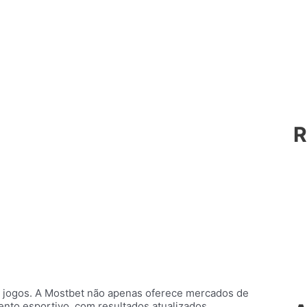
R
s jogos. A Mostbet não apenas oferece mercados de
ento esportivo, com resultados atualizados