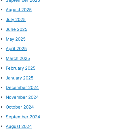
September 2025
August 2025
July 2025
June 2025
May 2025
April 2025
March 2025
February 2025
January 2025
December 2024
November 2024
October 2024
September 2024
August 2024