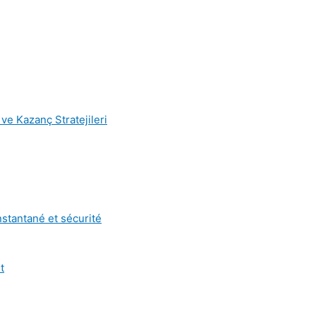
ve Kazanç Stratejileri
nstantané et sécurité
t