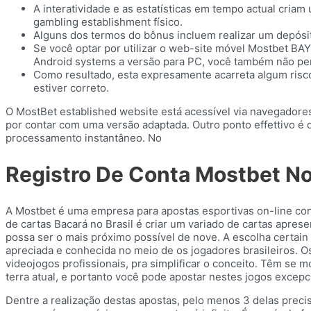
A interatividade e as estatísticas em tempo actual criam
gambling establishment físico.
Alguns dos termos do bônus incluem realizar um depós
Se você optar por utilizar o web-site móvel Mostbet 
Android systems a versão para PC, você também não p
Como resultado, esta expresamente acarreta algum risc
estiver correto.
O MostBet established website está acessível via navegadores
por contar com uma versão adaptada. Outro ponto effettivo é
processamento instantâneo. No
Registro De Conta Mostbet No
A Mostbet é uma empresa para apostas esportivas on-line con
de cartas Bacará no Brasil é criar um variado de cartas apre
possa ser o mais próximo possível de nove. A escolha certain 
apreciada e conhecida no meio de os jogadores brasileiros. 
videojogos profissionais, pra simplificar o conceito. Têm se
terra atual, e portanto você pode apostar nestes jogos excepc
Dentre a realização destas apostas, pelo menos 3 delas preci