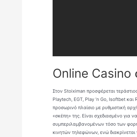
Online Casino
Στον Stoiximan προσφέρεται τεράστιος
Playtech, EGT, Play ‘n Go, Isoftbet κα
προσωρινό πλαίσιο με ρυθμιστική αρχ
«σκέπη» της. Είναι σχεδιασμένο για ν
συμπεριλαμβανομένων τόσο των φορη
κινητών τηλεφώνων, ενώ διακρίνεται 