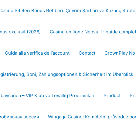
asino Siteleri Bonus Rehberi: Çevrim Şartları ve Kazanç Stratej
nus exclusif (2026)
Casino en ligne Neosurf : guide complet
– Guida alla verifica dell’account
Contact
CrownPlay No 
gistrierung, Boni, Zahlungsoptionen & Sicherheit im Überblick
baycanda – VIP Klub və Loyallıq Proqramları
Product
Pro
мобильная версия
Wingaga Casino: Kompletní průvodce bo