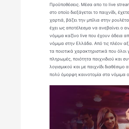
Προϋποθέσεις. Μέσα απο το live strea
στο οποίο διεξάγεται το παιχνίδι, έχε
χαρτιά, βάζει την μπίλια στην ρουλέτα
έχει ως αποτέλεσμα να ανεβαίνει ο α
νόμιμα καζίνο live που έχουν άδεια α
νόμιμα στην Ελλάδα. Από τις πλέον αξ
τα ποιοτικά χαρακτηριστικά που όλοι
πληρωμές, ποιότητα παιχνιδιού και σ
λογισμικού και με παιχνίδι διαθέσιμο
πολύ όμορφη καινοτομία στα νόμιμα onl