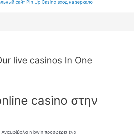
льный сайт Pin Up Casino вход на зеркало
r live casinos In One
nline casino στην
k. Αναμφίβολα η bwin προσφέρει ένα