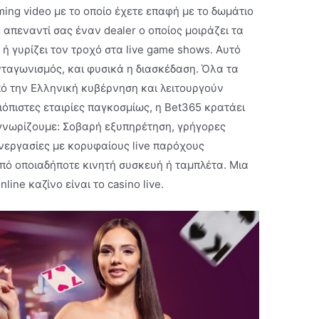
ming video με το οποίο έχετε επαφή με το δωμάτιο
τε απεναντί σας έναν dealer ο οποίος μοιράζει τα
 ή γυρίζει τον τροχό στα live game shows. Αυτό
νταγωνισμός, και φυσικά η διασκέδαση. Όλα τα
πό την Ελληνική κυβέρνηση και λειτουργούν
ιόπιστες εταιρίες παγκοσμίως, η Bet365 κρατάει
 γνωρίζουμε: Σοβαρή εξυπηρέτηση, γρήγορες
υνεργασίες με κορυφαίους live παρόχους
 από οποιαδήποτε κινητή συσκευή ή ταμπλέτα. Μια
ine καζίνο είναι το casino live.