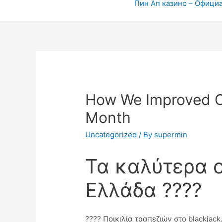
Пин Ап казино – Официа
How We Improved Ou
Month
Uncategorized
/ By
supermin
Τα καλύτερα o
Ελλάδα ????
???? Ποικιλία τραπεζιών στο blackjac