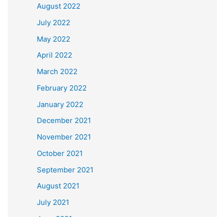
August 2022
July 2022
May 2022
April 2022
March 2022
February 2022
January 2022
December 2021
November 2021
October 2021
September 2021
August 2021
July 2021