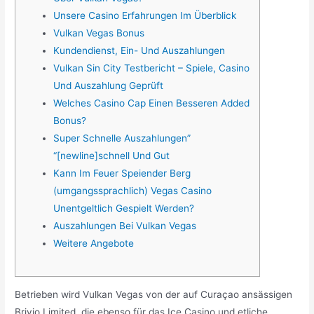
Unsere Casino Erfahrungen Im Überblick
Vulkan Vegas Bonus
Kundendienst, Ein- Und Auszahlungen
Vulkan Sin City Testbericht – Spiele, Casino
Und Auszahlung Geprüft
Welches Casino Cap Einen Besseren Added
Bonus?
Super Schnelle Auszahlungen”
“[newline]schnell Und Gut
Kann Im Feuer Speiender Berg
(umgangssprachlich) Vegas Casino
Unentgeltlich Gespielt Werden?
Auszahlungen Bei Vulkan Vegas
Weitere Angebote
Betrieben wird Vulkan Vegas von der auf Curaçao ansässigen
Brivio Limited, die ebenso für das Ice Casino und etliche