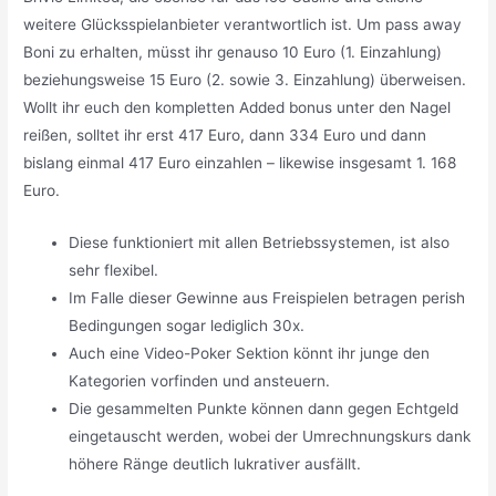
weitere Glücksspielanbieter verantwortlich ist. Um pass away
Boni zu erhalten, müsst ihr genauso 10 Euro (1. Einzahlung)
beziehungsweise 15 Euro (2. sowie 3. Einzahlung) überweisen.
Wollt ihr euch den kompletten Added bonus unter den Nagel
reißen, solltet ihr erst 417 Euro, dann 334 Euro und dann
bislang einmal 417 Euro einzahlen – likewise insgesamt 1. 168
Euro.
Diese funktioniert mit allen Betriebssystemen, ist also
sehr flexibel.
Im Falle dieser Gewinne aus Freispielen betragen perish
Bedingungen sogar lediglich 30x.
Auch eine Video-Poker Sektion könnt ihr junge den
Kategorien vorfinden und ansteuern.
Die gesammelten Punkte können dann gegen Echtgeld
eingetauscht werden, wobei der Umrechnungskurs dank
höhere Ränge deutlich lukrativer ausfällt.