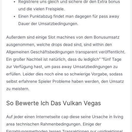
Registriere uns gleich und sichere dir den Extra bonus
und die vielen Freispiele.
Einen Punktabzug findet man dagegen für pass away
Dauer der Umsatzbedingungen.
Außerdem sind einige Slot machines von dem Bonusumsatz
ausgenommen, welche drops dead sind, sind within den
Allgemeinen Geschäftsbedingungen transparent veröffentlicht.
Ein großer Nachteil ist natürlich, dass du lediglich” “fünf Tage
zur Verfügung hast, um pass away Umsatzbedingungen zu
erfüllen. Leider dies noch eine so schwierige Vorgabe, sodass
selbst erfahrene Spieler Probleme haben werden, den Umsatz
zu meistern.
So Bewerte Ich Das Vulkan Vegas
Auf jeder einen Internetseite cap diese seine Ursache in living
area technischen Rahmenbedingungen. Einige der
Einzahlungsmethoden lassen Transaktionen nur unidirektional