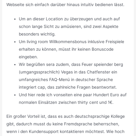
Webseite sich einfach darüber hinaus intuitiv bedienen lässt.
Um an dieser Location zu überzeugen und auch auf
schon lange Sicht zu amüsieren, sind zwei Aspekte
besonders wichtig.
Um living room Willkommensbonus inklusive Freispiele
erhalten zu können, müsst ihr keinen Bonuscode
eingeben.
Wir begrüßen sera zudem, dass Feuer speiender berg
(umgangssprachlich) Vegas in das Chatfenster ein
umfangreiches FAQ-Menü in deutscher Sprache
integriert cap, das zahlreiche Fragen beantwortet.
Und hier rede ich vonseiten eine paar Hundert Euro auf
normalen Einsätzen zwischen thirty cent und 1€.
Ein großer Vorteil ist, dass es auch deutschsprachige Kollege
gibt, dadurch musst du keine Fremdsprache beherrschen,
wenn i den Kundensupport kontaktieren möchtest. Wie hoch