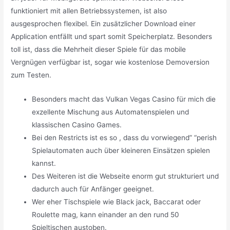
funktioniert mit allen Betriebssystemen, ist also
ausgesprochen flexibel. Ein zusätzlicher Download einer
Application entfällt und spart somit Speicherplatz. Besonders
toll ist, dass die Mehrheit dieser Spiele für das mobile
Vergnügen verfügbar ist, sogar wie kostenlose Demoversion
zum Testen.
Besonders macht das Vulkan Vegas Casino für mich die
exzellente Mischung aus Automatenspielen und
klassischen Casino Games.
Bei den Restricts ist es so , dass du vorwiegend” “perish
Spielautomaten auch über kleineren Einsätzen spielen
kannst.
Des Weiteren ist die Webseite enorm gut strukturiert und
dadurch auch für Anfänger geeignet.
Wer eher Tischspiele wie Black jack, Baccarat oder
Roulette mag, kann einander an den rund 50
Spieltischen austoben.