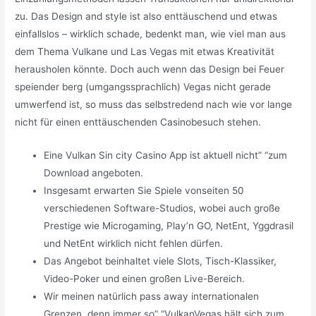
zu. Das Design and style ist also enttäuschend und etwas
einfallslos – wirklich schade, bedenkt man, wie viel man aus
dem Thema Vulkane und Las Vegas mit etwas Kreativität
herausholen könnte. Doch auch wenn das Design bei Feuer
speiender berg (umgangssprachlich) Vegas nicht gerade
umwerfend ist, so muss das selbstredend nach wie vor lange
nicht für einen enttäuschenden Casinobesuch stehen.
Eine Vulkan Sin city Casino App ist aktuell nicht” “zum
Download angeboten.
Insgesamt erwarten Sie Spiele vonseiten 50
verschiedenen Software-Studios, wobei auch große
Prestige wie Microgaming, Play’n GO, NetEnt, Yggdrasil
und NetEnt wirklich nicht fehlen dürfen.
Das Angebot beinhaltet viele Slots, Tisch-Klassiker,
Video-Poker und einen großen Live-Bereich.
Wir meinen natürlich pass away internationalen
Grenzen, denn immer so” “VulkanVegas hält sich zum