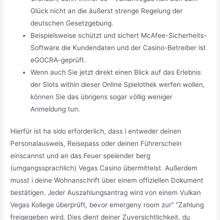
Glück nicht an die äußerst strenge Regelung der
deutschen Gesetzgebung.
Beispielsweise schützt und sichert McAfee-Sicherheits-
Software die Kundendaten und der Casino-Betreiber ist
eGOCRA-geprüft.
Wenn auch Sie jetzt direkt einen Blick auf das Erlebnis
der Slots within dieser Online Spielothek werfen wollen,
können Sie das übrigens sogar völlig weniger
Anmeldung tun.
Hierfür ist ha sido erforderlich, dass i entweder deinen
Personalausweis, Reisepass oder deinen Führerschein
einscannst und an das Feuer speiender berg
(umgangssprachlich) Vegas Casino übermittelst. Außerdem
musst i deine Wohnanschrift über einem offiziellen Dokument
bestätigen. Jeder Auszahlungsantrag wird von einem Vulkan
Vegas Kollege überprüft, bevor emergeny room zur” “Zahlung
freigegeben wird. Dies dient deiner Zuversichtlichkeit, du