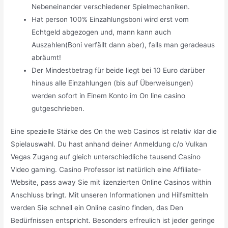
Nebeneinander verschiedener Spielmechaniken.
Hat person 100% Einzahlungsboni wird erst vom
Echtgeld abgezogen und, mann kann auch
Auszahlen(Boni verfällt dann aber), falls man geradeaus
abräumt!
Der Mindestbetrag für beide liegt bei 10 Euro darüber
hinaus alle Einzahlungen (bis auf Überweisungen)
werden sofort in Einem Konto im On line casino
gutgeschrieben.
Eine spezielle Stärke des On the web Casinos ist relativ klar die
Spielauswahl. Du hast anhand deiner Anmeldung c/o Vulkan
Vegas Zugang auf gleich unterschiedliche tausend Casino
Video gaming. Casino Professor ist natürlich eine Affiliate-
Website, pass away Sie mit lizenzierten Online Casinos within
Anschluss bringt. Mit unseren Informationen und Hilfsmitteln
werden Sie schnell ein Online casino finden, das Den
Bedürfnissen entspricht. Besonders erfreulich ist jeder geringe