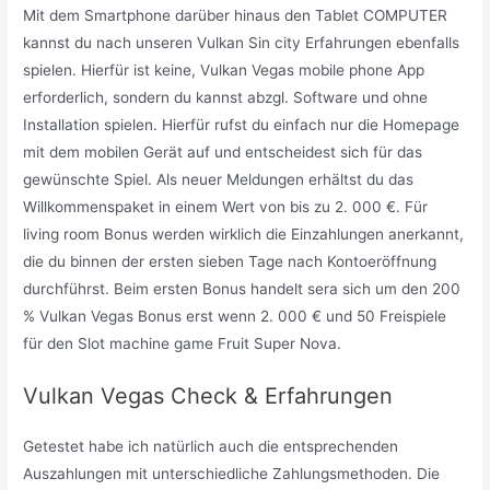
Mit dem Smartphone darüber hinaus den Tablet COMPUTER
kannst du nach unseren Vulkan Sin city Erfahrungen ebenfalls
spielen. Hierfür ist keine, Vulkan Vegas mobile phone App
erforderlich, sondern du kannst abzgl. Software und ohne
Installation spielen. Hierfür rufst du einfach nur die Homepage
mit dem mobilen Gerät auf und entscheidest sich für das
gewünschte Spiel. Als neuer Meldungen erhältst du das
Willkommenspaket in einem Wert von bis zu 2. 000 €. Für
living room Bonus werden wirklich die Einzahlungen anerkannt,
die du binnen der ersten sieben Tage nach Kontoeröffnung
durchführst. Beim ersten Bonus handelt sera sich um den 200
% Vulkan Vegas Bonus erst wenn 2. 000 € und 50 Freispiele
für den Slot machine game Fruit Super Nova.
Vulkan Vegas Check & Erfahrungen
Getestet habe ich natürlich auch die entsprechenden
Auszahlungen mit unterschiedliche Zahlungsmethoden. Die