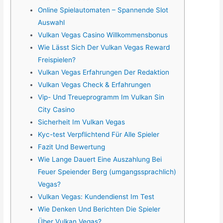
Online Spielautomaten – Spannende Slot
Auswahl
Vulkan Vegas Casino Willkommensbonus
Wie Lässt Sich Der Vulkan Vegas Reward
Freispielen?
Vulkan Vegas Erfahrungen Der Redaktion
Vulkan Vegas Check & Erfahrungen
Vip- Und Treueprogramm Im Vulkan Sin
City Casino
Sicherheit Im Vulkan Vegas
Kyc-test Verpflichtend Für Alle Spieler
Fazit Und Bewertung
Wie Lange Dauert Eine Auszahlung Bei
Feuer Speiender Berg (umgangssprachlich)
Vegas?
Vulkan Vegas: Kundendienst Im Test
Wie Denken Und Berichten Die Spieler
Über Vulkan Vegas?