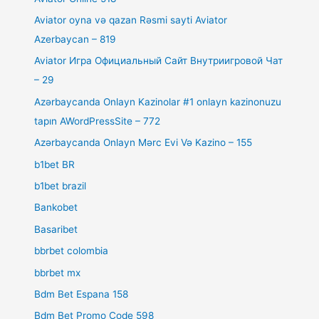
Aviator oyna və qazan Rəsmi sayti Aviator
Azerbaycan – 819
Aviator Игра Официальный Сайт Внутриигровой Чат
– 29
Azərbaycanda Onlayn Kazinolar #1 onlayn kazinonuzu
tapın AWordPressSite – 772
Azərbaycanda Onlayn Mərc Evi Və Kazino – 155
b1bet BR
b1bet brazil
Bankobet
Basaribet
bbrbet colombia
bbrbet mx
Bdm Bet Espana 158
Bdm Bet Promo Code 598