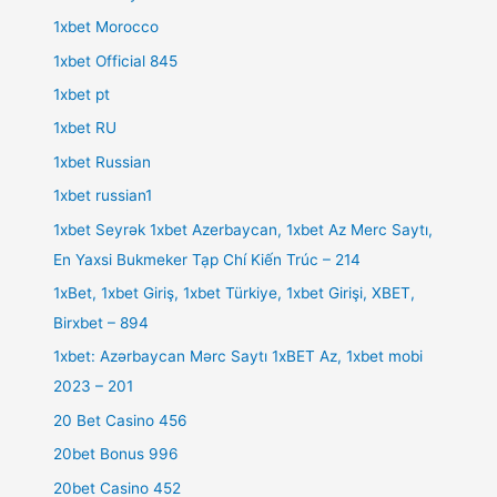
1xbet Morocco
1xbet Official 845
1xbet pt
1xbet RU
1xbet Russian
1xbet russian1
1xbet Seyrək 1xbet Azerbaycan, 1xbet Az Merc Saytı,
En Yaxsi Bukmeker Tạp Chí Kiến Trúc – 214
1xBet, 1xbet Giriş, 1xbet Türkiye, 1xbet Girişi, XBET,
Birxbet – 894
1xbet: Azərbaycan Mərc Saytı 1xBET Az, 1xbet mobi
2023 – 201
20 Bet Casino 456
20bet Bonus 996
20bet Casino 452