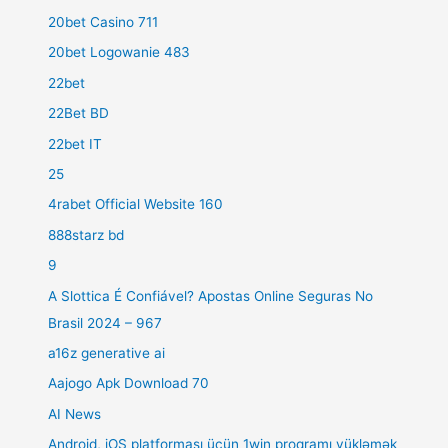
20bet Casino 711
20bet Logowanie 483
22bet
22Bet BD
22bet IT
25
4rabet Official Website 160
888starz bd
9
A Slottica É Confiável? Apostas Online Seguras No
Brasil 2024 – 967
a16z generative ai
Aajogo Apk Download 70
AI News
Android, iOS platforması üçün 1win proqramı yükləmək