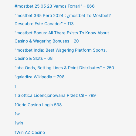
#mostbet 25 05 23 Vamos Forrar!" – 866
"mostbet 365 Perú 2024 ️: ¿mostbet To Mostbet?
Descubre Este Ganador" – 113
"mostbet Bonus: All There Exists To Know About
Casino & Wagering Bonuses – 20
"mostbet India: Best Wagering Platform Sports,
Casino & Slots – 68
"nba Odds, Betting Lines & Point Distributes" – 250
"qaladiza Wikipedia – 798
1
1 Slottica Licencjonowana Przez Cil – 789
10cric Casino Login 538
1w
1win
1Win AZ Casino