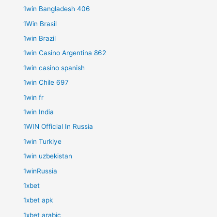
1win Bangladesh 406
1Win Brasil
1win Brazil
1win Casino Argentina 862
1win casino spanish
1win Chile 697
1win fr
1win India
1WIN Official In Russia
1win Turkiye
1win uzbekistan
1winRussia
1xbet
1xbet apk
1xbet arabic