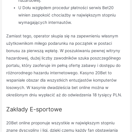
hazardowej.
U Dołu względem procedur płatności serwis Bet20
winien zaspokoić chociażby w największym stopniu
wymagających internautów.
Zamiast tego, operator skupia się na zapewnieniu własnym
użytkownikom miłego podarunku na początek w postaci
bonusu za pierwszą wpłatę. W poszukiwaniu pewnej witryny
hazardowej, dużej liczby zawodników szuka poszczególnego
portalu, który zaoferuje im pełną ofertę zabawy i dostępu do
różnorodnego hazardu internetowego. Kasyno 20Bet to
wspaniałe obszar dla wszystkich entuzjastów komputerów
losowych. W kasynie dwadzieścia bet online można w
określonym dniu wypłacić aż do odwiedzenia 18 tysięcy PLN.
Zakłady E-sportowe
20Bet online proponuje wszystkie w największym stopniu
znane dyscypliny i ligi, dzięki czemu każdy fan obstawiania