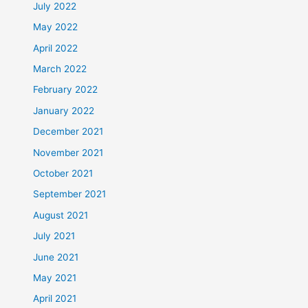
July 2022
May 2022
April 2022
March 2022
February 2022
January 2022
December 2021
November 2021
October 2021
September 2021
August 2021
July 2021
June 2021
May 2021
April 2021