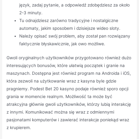
język, zadaj pytanie, a odpowiedź zdobędziesz za około
2-3 minuty.
Tu odnajdziesz zarówno tradycyjne i nostalgiczne
automaty, jakim sposobem i dzisiejsze wideo sloty.
Należy opisać swój problem, aby został pan rozwiązany
faktycznie błyskawicznie, jak owo możliwe.
Gwoli oryginalnych użytkowników przygotowano również dużo
interesujących bonusów, które ułatwią początek i granie na
maszynach. Dostępna jest również program na Androida i iOS,
która zezwoli na użytkowanie wraz z kasyna byle gdzie
pragniemy. Podest Bet 20 kasyno podaje również sporo opcji
grania w momencie realnym. Możliwość ta może być
atrakcyjna głównie gwoli użytkowników, którzy lubią interakcję
z innymi. Komunikować można się wraz z odmiennymi
pasjonatami komputerów i zawierać interakcje poniekąd wraz
z krupierem.