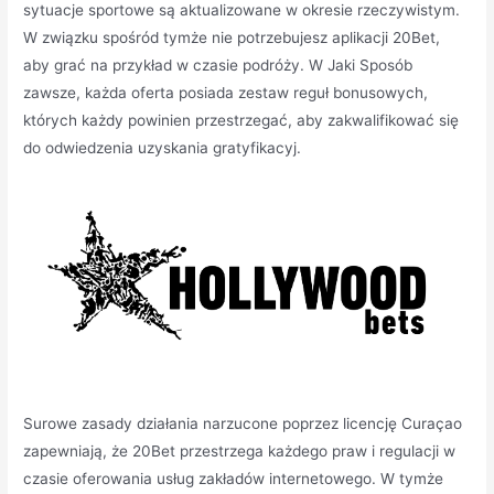
sytuacje sportowe są aktualizowane w okresie rzeczywistym.
W związku spośród tymże nie potrzebujesz aplikacji 20Bet,
aby grać na przykład w czasie podróży. W Jaki Sposób
zawsze, każda oferta posiada zestaw reguł bonusowych,
których każdy powinien przestrzegać, aby zakwalifikować się
do odwiedzenia uzyskania gratyfikacyj.
Surowe zasady działania narzucone poprzez licencję Curaçao
zapewniają, że 20Bet przestrzega każdego praw i regulacji w
czasie oferowania usług zakładów internetowego. W tymże