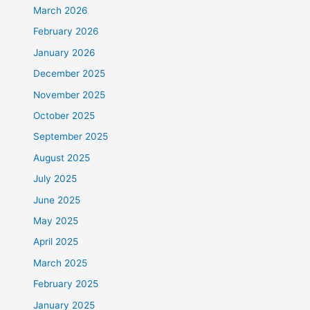
March 2026
February 2026
January 2026
December 2025
November 2025
October 2025
September 2025
August 2025
July 2025
June 2025
May 2025
April 2025
March 2025
February 2025
January 2025