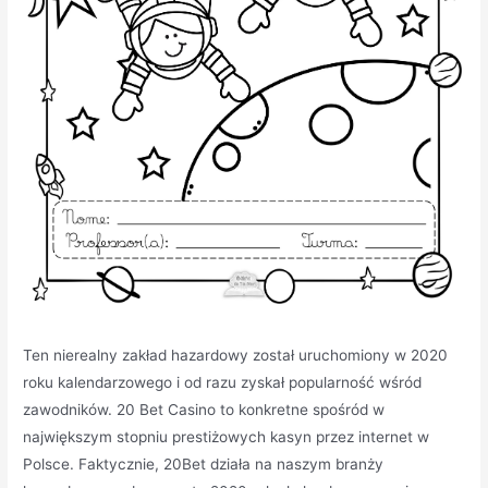
Ten nierealny zakład hazardowy został uruchomiony w 2020
roku kalendarzowego i od razu zyskał popularność wśród
zawodników. 20 Bet Casino to konkretne spośród w
największym stopniu prestiżowych kasyn przez internet w
Polsce. Faktycznie, 20Bet działa na naszym branży