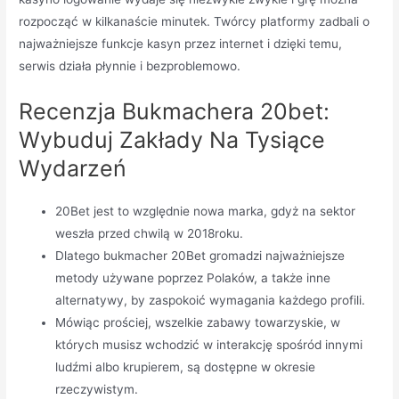
rozpocząć w kilkanaście minutek. Twórcy platformy zadbali o
najważniejsze funkcje kasyn przez internet i dzięki temu,
serwis działa płynnie i bezproblemowo.
Recenzja Bukmachera 20bet:
Wybuduj Zakłady Na Tysiące
Wydarzeń
20Bet jest to względnie nowa marka, gdyż na sektor
weszła przed chwilą w 2018roku.
Dlatego bukmacher 20Bet gromadzi najważniejsze
metody używane poprzez Polaków, a także inne
alternatywy, by zaspokoić wymagania każdego profili.
Mówiąc prościej, wszelkie zabawy towarzyskie, w
których musisz wchodzić w interakcję spośród innymi
ludźmi albo krupierem, są dostępne w okresie
rzeczywistym.