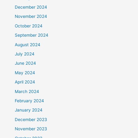
December 2024
November 2024
October 2024
September 2024
August 2024
July 2024
June 2024
May 2024
April 2024
March 2024
February 2024
January 2024
December 2023
November 2023