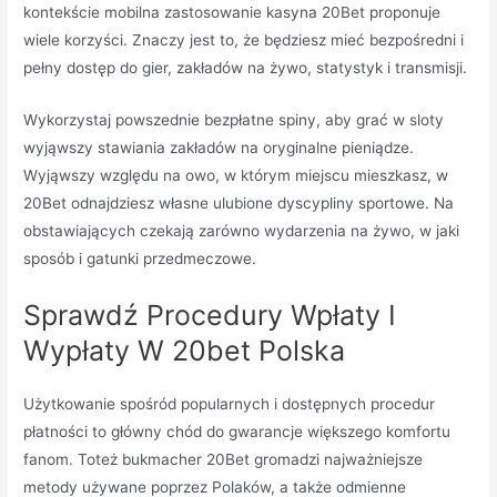
kontekście mobilna zastosowanie kasyna 20Bet proponuje
wiele korzyści. Znaczy jest to, że będziesz mieć bezpośredni i
pełny dostęp do gier, zakładów na żywo, statystyk i transmisji.
Wykorzystaj powszednie bezpłatne spiny, aby grać w sloty
wyjąwszy stawiania zakładów na oryginalne pieniądze.
Wyjąwszy względu na owo, w którym miejscu mieszkasz, w
20Bet odnajdziesz własne ulubione dyscypliny sportowe. Na
obstawiających czekają zarówno wydarzenia na żywo, w jaki
sposób i gatunki przedmeczowe.
Sprawdź Procedury Wpłaty I
Wypłaty W 20bet Polska
Użytkowanie spośród popularnych i dostępnych procedur
płatności to główny chód do gwarancje większego komfortu
fanom. Toteż bukmacher 20Bet gromadzi najważniejsze
metody używane poprzez Polaków, a także odmienne