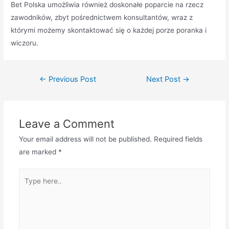
Bet Polska umożliwia również doskonałe poparcie na rzecz
zawodników, zbyt pośrednictwem konsultantów, wraz z
którymi możemy skontaktować się o każdej porze poranka i
wiczoru.
Post
←
Previous Post
Next Post
→
navigation
Leave a Comment
Your email address will not be published.
Required fields
are marked
*
Type
here..