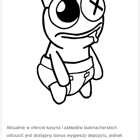
Aktualnie w ofercie kasyna i zakładów bukmacherskich
odrzucić jest dostępny bonus wyjąwszy depozytu, jednak