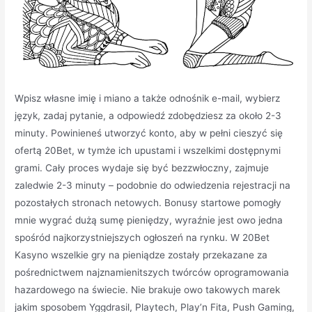
Wpisz własne imię i miano a także odnośnik e-mail, wybierz
język, zadaj pytanie, a odpowiedź zdobędziesz za około 2-3
minuty. Powinieneś utworzyć konto, aby w pełni cieszyć się
ofertą 20Bet, w tymże ich upustami i wszelkimi dostępnymi
grami. Cały proces wydaje się być bezzwłoczny, zajmuje
zaledwie 2-3 minuty – podobnie do odwiedzenia rejestracji na
pozostałych stronach netowych. Bonusy startowe pomogły
mnie wygrać dużą sumę pieniędzy, wyraźnie jest owo jedna
spośród najkorzystniejszych ogłoszeń na rynku. W 20Bet
Kasyno wszelkie gry na pieniądze zostały przekazane za
pośrednictwem najznamienitszych twórców oprogramowania
hazardowego na świecie. Nie brakuje owo takowych marek
jakim sposobem Yggdrasil, Playtech, Play’n Fita, Push Gaming,