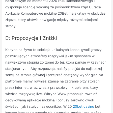
hazardowym od momentu 2020 roku kalendarzowego i
dysponuje licencję wydaną za pośrednictwem rząd Curaça.
Aplikacje Komputerowe mobilne 20Bet mają łatwy w obsłudze
złącze, który ułatwia nawigację między różnymi sekcjami
strony.
Et Propozycje I Zniżki
Kasyno na żywo to selekcja unikalnych konsol gwoli graczy
poszukujących atmosfery rozgrywki jakim sposobem w
największym stopniu zbliżonej do tej, która panuje w kasynach
stacjonarnych. Aby rozpocząć, należy przejść do najlepszej
sekcji na stronie głównej i przejrzeć dostępny wybór gier. Na
platformie mamy również szansę na zagranie przy stołach
przez internet, wraz wraz z prawdziwym krupierem, który
wiedzie rozgrywkę live. Witryna Www proponuje również
dedykowaną aplikację mobilną i bonusy zarówno gwoli
świeżych jak i stałych zawodników. W 20
20bet casino
bet
kasyno logowanie wydaje się niezwykle zwykłe i grę można