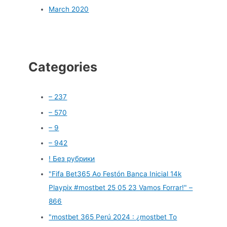
March 2020
Categories
– 237
– 570
– 9
– 942
! Без рубрики
"Fifa Bet365 Ao Festón Banca Inicial 14k
Playpix #mostbet 25 05 23 Vamos Forrar!" –
866
"mostbet 365 Perú 2024 ️: ¿mostbet To