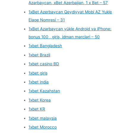
Azərbaycan, xBet Azerbaijan, 1 x Bet – 57
1xBet Azerbaycan Qeydiyyat Mobi AZ Yukle
Elaqe Nomresi – 31
1xBet Azərbaycan yükle Android və iPhone:
bonus 100 , giriş, idman mərcləri – 50
1xbet Bangladesh
1xbet Brazil
1xbet casino BD
1xbet giriş
1xbet india
1xbet Kazahstan
1xbet Korea
1xbet KR
1xbet malaysia
1xbet Morocco