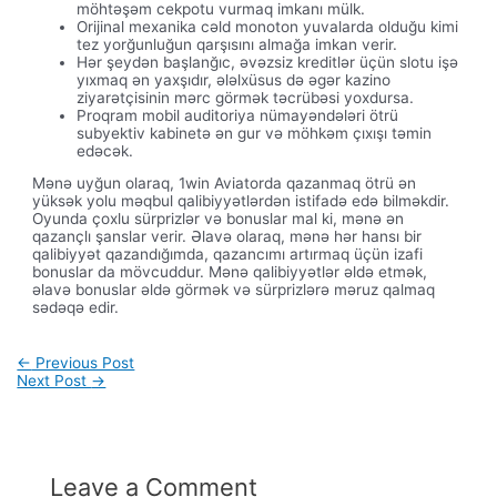
möhtəşəm cekpotu vurmaq imkanı mülk.
Orijinal mexanika cəld monoton yuvalarda olduğu kimi
tez yorğunluğun qarşısını almağa imkan verir.
Hər şeydən başlanğıc, əvəzsiz kreditlər üçün slotu işə
yıxmaq ən yaxşıdır, ələlxüsus də əgər kazino
ziyarətçisinin mərc görmək təcrübəsi yoxdursa.
Proqram mobil auditoriya nümayəndələri ötrü
subyektiv kabinetə ən gur və möhkəm çıxışı təmin
edəcək.
Mənə uyğun olaraq, 1win Aviatorda qazanmaq ötrü ən
yüksək yolu məqbul qalibiyyətlərdən istifadə edə bilməkdir.
Oyunda çoxlu sürprizlər və bonuslar mal ki, mənə ən
qazançlı şanslar verir. Əlavə olaraq, mənə hər hansı bir
qalibiyyət qazandığımda, qazancımı artırmaq üçün izafi
bonuslar da mövcuddur. Mənə qalibiyyətlər əldə etmək,
əlavə bonuslar əldə görmək və sürprizlərə məruz qalmaq
sədəqə edir.
Post
←
Previous Post
navigation
Next Post
→
Leave a Comment