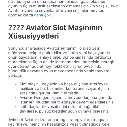
ötrü bu oyunun daha qocaman minusu, gələcəkdə bu
oyunun üçün müasir seçimlərin olmamasıdır. Ən yaxşısı, 1win
Aviator oyununu sevənlər ötrü yeni seçimlər mövcud
görmək olardı
daha çox
.
???? Aviator Slot Maşınının
Xüsusiyyətləri
Sonuncular arasında Aviator ən tanımlı olaraq qalır,
möhtəşəm cekpot gətirə bilər və hətta yeni başlayan da
onun qaydalarını anlaya bilər. Spribe simasında tərtibatçı
mərc eləmək üçün asudə idarəetmədən, həmçinin maraqlı
oyundan istifadə etməyi təklif edir. Turun əvvəlində
hündürlük qazanan oyun meydançasında vahid təyyarə
yerləşir.
Slot maşını ürəyiaçiq və başa düşülən interfeysə
malikdir və bu, bukmeker kontorunun ziyarətçiləri
arasında uğurunu təmin etmişdir.
Aviator 1win gecə-gündüz mövcuddur, ona görə də
istənilən müddət mərc etməyə davam edə bilərsiniz.
İstifadəçilər öz vəsaitlərini riskə atmağa tikili
deyillərsə, pulsuz kreditlər üçün oynaya bilərsiniz.
1win bet Aviator sizə rəngarəng strategiyaları sınaqdan
keçirməyə, həmçinin hesabınızda vəsait olmadıqda belə