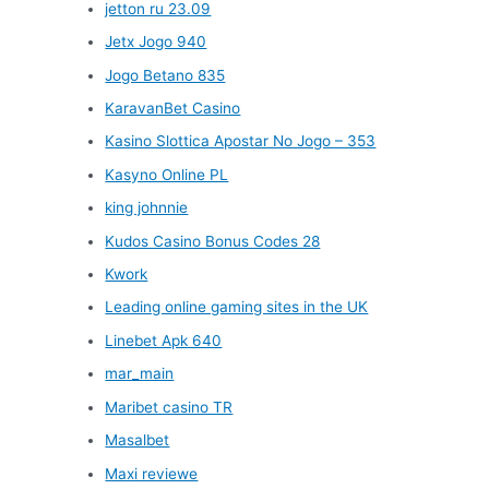
jetton ru 23.09
Jetx Jogo 940
Jogo Betano 835
KaravanBet Casino
Kasino Slottica Apostar No Jogo – 353
Kasyno Online PL
king johnnie
Kudos Casino Bonus Codes 28
Kwork
Leading online gaming sites in the UK
Linebet Apk 640
mar_main
Maribet casino TR
Masalbet
Maxi reviewe