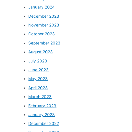
January 2024
December 2023
November 2023
October 2023
September 2023
August 2023
July 2023
June 2023
May 2023
April 2023
March 2023
February 2023
January 2023
December 2022