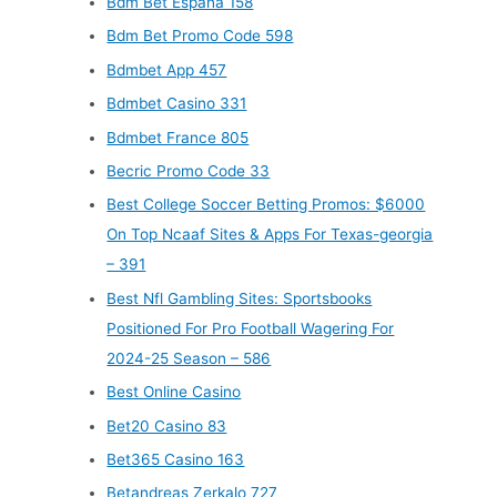
Bdm Bet Espana 158
Bdm Bet Promo Code 598
Bdmbet App 457
Bdmbet Casino 331
Bdmbet France 805
Becric Promo Code 33
Best College Soccer Betting Promos: $6000
On Top Ncaaf Sites & Apps For Texas-georgia
– 391
Best Nfl Gambling Sites: Sportsbooks
Positioned For Pro Football Wagering For
2024-25 Season – 586
Best Online Casino
Bet20 Casino 83
Bet365 Casino 163
Betandreas Zerkalo 727