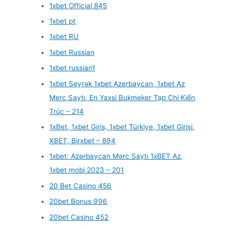
1xbet Official 845
1xbet pt
1xbet RU
1xbet Russian
1xbet russian1
1xbet Seyrək 1xbet Azerbaycan, 1xbet Az
Merc Saytı, En Yaxsi Bukmeker Tạp Chí Kiến
Trúc – 214
1xBet, 1xbet Giriş, 1xbet Türkiye, 1xbet Girişi,
XBET, Birxbet – 894
1xbet: Azərbaycan Mərc Saytı 1xBET Az,
1xbet mobi 2023 – 201
20 Bet Casino 456
20bet Bonus 996
20bet Casino 452