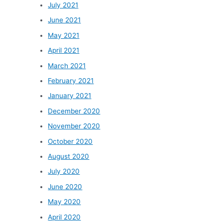
July 2021
June 2021
May 2021
April 2021
March 2021
February 2021
January 2021
December 2020
November 2020
October 2020
August 2020
July 2020
June 2020
May 2020
April 2020