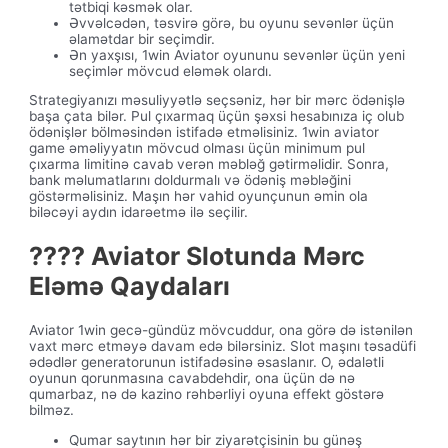
tətbiqi kəsmək olar.
Əvvəlcədən, təsvirə görə, bu oyunu sevənlər üçün
əlamətdar bir seçimdir.
Ən yaxşısı, 1win Aviator oyununu sevənlər üçün yeni
seçimlər mövcud eləmək olardı.
Strategiyanızı məsuliyyətlə seçsəniz, hər bir mərc ödənişlə
başa çata bilər. Pul çıxarmaq üçün şəxsi hesabınıza iç olub
ödənişlər bölməsindən istifadə etməlisiniz. 1win aviator
game əməliyyatın mövcud olması üçün minimum pul
çıxarma limitinə cavab verən məbləğ gətirməlidir. Sonra,
bank məlumatlarını doldurmalı və ödəniş məbləğini
göstərməlisiniz. Maşın hər vahid oyunçunun əmin ola
biləcəyi aydın idarəetmə ilə seçilir.
???? Aviator Slotunda Mərc
Eləmə Qaydaları
Aviator 1win gecə-gündüz mövcuddur, ona görə də istənilən
vaxt mərc etməyə davam edə bilərsiniz. Slot maşını təsadüfi
ədədlər generatorunun istifadəsinə əsaslanır. O, ədalətli
oyunun qorunmasına cavabdehdir, ona üçün də nə
qumarbaz, nə də kazino rəhbərliyi oyuna effekt göstərə
bilməz.
Qumar saytının hər bir ziyarətçisinin bu günəş